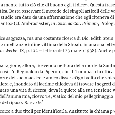
i a mente tutto ciò che di buono egli ti dice». Questa fra
a. Basta osservare il metodo dei singoli articoli delle v
 suo studio era dato da una affermazione che egli riteneva 
 Santo» (cf. Ambrosiaster,
In Epist. ad Cor. Primam
, Prolog
ce saggezza, ma una costante ricerca di Dio. Edith Stein 
armelitana e infine vittima della Shoah, in una sua lettera
ins Werke
, IX, p. 102 – lettera del 23 marzo 1938). Anche 
a ragione, allora, ricevendo nell’ora della morte la Santa
o così. Fr. Reginaldo da Piperno, che di Tommaso fu effic
rte del suo maestro e amico disse: «Ogni volta che voleva
iera e, inondato di lacrime chiedeva di trovare i segreti d
so una vita di ricerca, dava la quiete alla sua tensione v
dell’anima mia, ricevo Te, viatico del mio pellegrinaggio
o del riposo:
Ricevo te!
orre a due titoli per identificarla. Anzitutto la chiama
pr