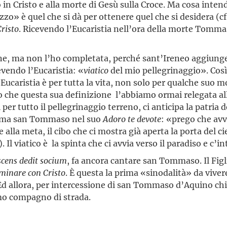
in Cristo e alla morte di Gesù sulla Croce. Ma cosa inten
» è quel che si dà per ottenere quel che si desidera (cf
Cristo
. Ricevendo l’Eucaristia nell’ora della morte Tomm
ione, ma non l’ho completata, perché sant’Ireneo aggiung
evendo l’Eucaristia: «
viatico
del mio pellegrinaggio». Così
 L’Eucaristia è per tutta la vita, non solo per qualche s
o che questa sua definizione l’abbiamo ormai relegata all
per tutto il pellegrinaggio terreno, ci anticipa la patria d
lama san Tommaso nel suo
Adoro te devote
: «prego che avve
 alla meta, il cibo che ci mostra già aperta la porta del ci
). Il viatico è la spinta che ci avvia verso il paradiso e c’i
scens dedit socium
, fa ancora cantare san Tommaso. Il Figl
inare con Cristo
. È questa la prima «sinodalità» da vivere
Ed allora, per intercessione di san Tommaso d’Aquino chi
mo compagno di strada.