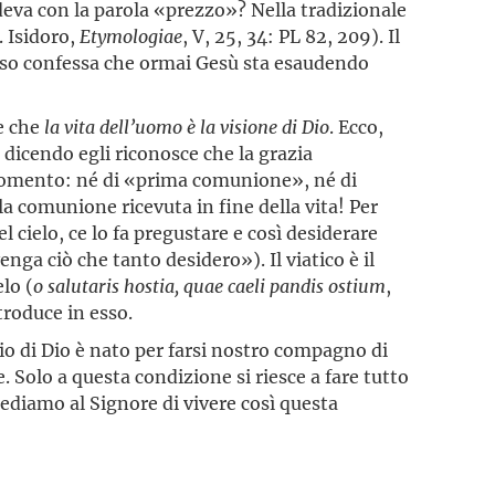
deva con la parola «prezzo»? Nella tradizionale
. Isidoro,
Etymologiae
, V, 25, 34: PL 82, 209). Il
aso confessa che ormai Gesù sta esaudendo
e che
la vita dell’uomo è la visione di Dio
. Ecco,
 dicendo egli riconosce che la grazia
uo momento: né di «prima comunione», né di
a comunione ricevuta in fine della vita! Per
el cielo, ce lo fa pregustare e così desiderare
nga ciò che tanto desidero»). Il viatico è il
elo (
o salutaris hostia, quae caeli pandis ostium
,
ntroduce in esso.
io di Dio è nato per farsi nostro compagno di
. Solo a questa condizione si riesce a fare tutto
ediamo al Signore di vivere così questa