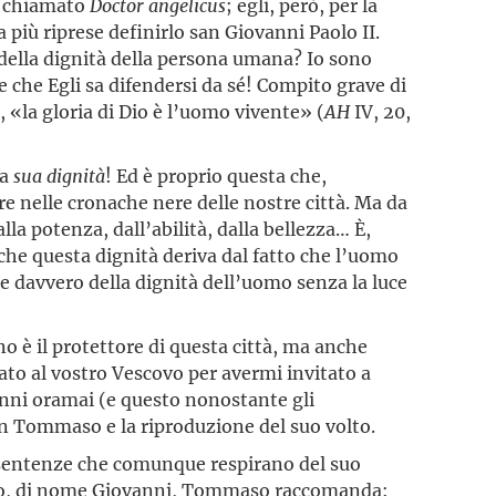
fu chiamato
Doctor angelicus
; egli, però, per la
 a più riprese definirlo san Giovanni Paolo II.
e della dignità della persona umana? Io sono
e che Egli sa difendersi da sé! Compito grave di
«la gloria di Dio è l’uomo vivente» (
AH
IV, 20,
la
sua dignità
! Ed è proprio questa che,
e nelle cronache nere delle nostre città. Ma da
a potenza, dall’abilità, dalla bellezza… È,
 che questa dignità deriva dal fatto che l’uomo
e davvero della dignità dell’uomo senza la luce
 è il protettore di questa città, ma anche
ato al vostro Vescovo per avermi invitato a
anni oramai (e questo nonostante gli
san Tommaso e la riproduzione del suo volto.
o sentenze che comunque respirano del suo
unno, di nome Giovanni, Tommaso raccomanda: