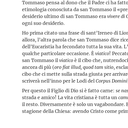
Tommaso pensa al dono che il Padre ci ha fatto 
etimologia conosciuta da san Tommaso il «prezzo
desiderio ultimo di san Tommaso era
vivere di 
ogni suo desiderio.
Ho prima citato una frase di sant’Ireneo di L
allora, l’altra parola che san Tommaso dice ric
dell’Eucaristia ha fecondato tutta la sua vita.
qualche particolare occasione. È
viatico
! Peccat
san Tommaso il
viatico
è il cibo che, nutrendoci 
ancora di più (
oro fíat illud, quod tam sitio
, esc
cibo che ci mette sulla strada giusta per arrivare
scriverà nell’inno per le Lodi del
Corpus Domini
Per questo il Figlio di Dio si è fatto carne:
se na
strada e amico! La vita cristiana è tutta un
camm
il resto. Diversamente è solo un vagabondare. 
stagione della Chiesa: avendo Cristo come pri