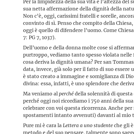
Per la limpidezza della sua vita e l’altezza d
sua netta affermazione della dignità della na
Non c’è, oggi, carissimi fratelli e sorelle, an
convinto di sì. Penso che compito della Chiesa,
oggi è quello di difendere l’uomo. Come Chiesa
7: PG 7, 1037).
Dell’uomo e della donna molte cose si affermano
purtroppo, vediamo tanto spesso violata nelle 
cosa deriva la dignità umana? Per san Tommaso d
data, invece, già solo per il fatto di suo esse
è stato creato a immagine e somiglianza di Dio
divina: essa, infatti, è uno splendore che deriva
Ma veniamo al
perché
della solennità di questa
perché oggi noi ricordiamo i 750 anni della su
celebrare con voi questa ricorrenza. Anche per
spostamenti intanto avvenuti) davanti al mio ta
Pure mi è cara la
Lettera a uno studente
che gli 
metodo e del suo pensare, talmente sono sagge