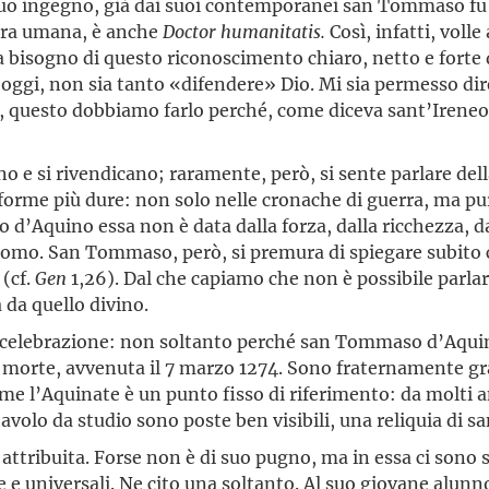
el suo ingegno, già dai suoi contemporanei san Tommaso 
tura umana, è anche
Doctor humanitatis.
Così, infatti, volle
cora bisogno di questo riconoscimento chiaro, netto e fort
 oggi, non sia tanto «difendere» Dio. Mi sia permesso dir
, questo dobbiamo farlo perché, come diceva sant’Ireneo, 
 e si rivendicano; raramente, però, si sente parlare del
forme più dure: non solo nelle cronache di guerra, ma pur
’Aquino essa non è data dalla forza, dalla ricchezza, dall
re uomo. San Tommaso, però, si premura di spiegare subito
 (cf.
Gen
1,26). Dal che capiamo che non è possibile parlar
 da quello divino.
 celebrazione: non soltanto perché san Tommaso d’Aquino
a morte, avvenuta il 7 marzo 1274. Sono fraternamente gr
 me l’Aquinate è un punto fisso di riferimento: da molti 
volo da studio sono poste ben visibili, una reliquia di 
è attribuita. Forse non è di suo pugno, ma in essa ci son
 e universali. Ne cito una soltanto. Al suo giovane al