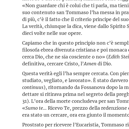
«Non guardare chi è colui che ti parla, ma tien
suo contenuto san Tommaso l’ha messa in pratic
di più, c’è il fatto che il criterio principe del
La verità, chiunque la dica, viene dallo Spirito
dieci volte nelle sue opere.
Capiamo che in questo principio non c’è sempli
filosofa ebrea divenuta cristiana e poi monaca c
cerca Dio, che ne sia cosciente o no» (
Edith Ste
definitiva, cercare Cristo, l’
Amen
di Dio.
Questa verità egli l’ha sempre cercata. Con pien
studiato, vegliato, e lavorato». È stato davver
continuus
), ritornando da Fossanova dopo la mo
dettare si ritirava prima nel segreto della pregh
31). L’ora della morte concludeva per san Tomma
«
Sumo te
… Ricevo Te, prezzo della redenzione 
era stato un cercare, ora era giunto il moment
Prostrato per ricevere l’Eucaristia, Tommaso ric