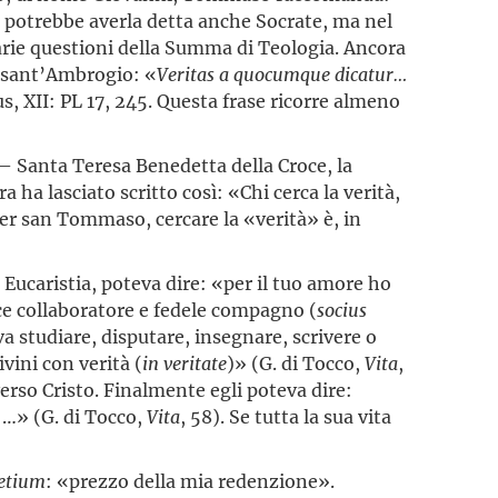
se potrebbe averla detta anche Socrate, ma nel
arie questioni della Summa di Teologia. Ancora
di sant’Ambrogio: «
Veritas a quocumque dicatur…
us, XII: PL 17, 245. Questa frase ricorre almeno
– Santa Teresa Benedetta della Croce, la
 ha lasciato scritto così: «Chi cerca la verità,
per san Tommaso, cercare la «verità» è, in
 Eucaristia, poteva dire: «per il tuo amore ho
ace collaboratore e fedele compagno (
socius
 studiare, disputare, insegnare, scrivere o
ivini con verità (
in veritate
)» (G. di Tocco,
Vita
,
erso Cristo. Finalmente egli poteva dire:
, …»
(G. di Tocco,
Vita
, 58). Se tutta la sua vita
etium
: «prezzo della mia redenzione».