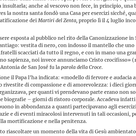
a insultarla; anche al vescovo non fece, in principio, una
ires la nostra santa fondò una Casa per esercizi sicché, q
eatificazione dei
Martiri del Zenta,
proprio lì il 4 luglio inc
sere esposta al pubblico nel rito della Canonizzazione in
ntiago: vestita di nero, con indosso il mantello che uno
fratelli scacciati da tutto il regno, e con in mano una gra
ano sapienza, noi invece annunciamo Cristo crocifisso» (
a Antonia de San José fu la
parola della Croce
.
ione il Papa l’ha indicata: «modello di fervore e audacia
rivestite di compassione e di amorevolezza: i dieci giorni 
 organizzava, per quanti vi prendevano parte erano non so
e biografie – giorni di ristoro corporale. Accadeva infat
buono in abbondanza a quanti partecipavano agli eserciz
azie e di eventi miracolosi intervenuti in tali occasioni,
ella mortificazione e nella penitenza.
tto riascoltare un momento della vita di Gesù ambienta