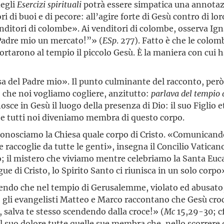
degli
Esercizi spirituali
potrà essere simpatica una annotazi
ri di buoi e di pecore: all’agire forte di Gesù contro di l
itori di colombe». Ai venditori di colombe, osserva Ign
l Padre mio un mercato!”» (
ESp
. 277). Fatto è che le colom
rtarono al tempio il piccolo Gesù. È la maniera con cui 
 del Padre mio». Il punto culminante del racconto, però
to che noi vogliamo cogliere, anzitutto:
parlava del tempio 
nosce in Gesù il luogo della presenza di Dio: il suo Figlio
he tutti noi diveniamo membra di questo corpo.
iconosciamo la Chiesa quale corpo di Cristo. «Comunicando 
 raccoglie da tutte le genti», insegna il Concilio Vatican
so; il mistero che viviamo mentre celebriamo la Santa Euca
e di Cristo, lo Spirito Santo ci riunisca in un solo corpo
endo che nel tempio di Gerusalemme, violato ed abusato,
 gli evangelisti Matteo e Marco raccontano che Gesù croci
ni, salva te stesso scendendo dalla croce!» (
Mc
15,29-30; c
uo dolore tutte quelle sue membra che, nello scorrere de