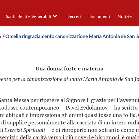
Santi, Beati e Venerabili
Decreti
Documenti
Notizie
o
/ Omelia ringraziamento canonizzazione María Antonia de San 
Una donna forte e materna
mento per la canonizzazione di santa María Antonia de San 
 Santa Messa per ripetere al Signore il grazie per l’avve
odosso contemporaneo – Pavel Evdokimov – ha scritto ch
mi abituali e impressiona gli animi quasi fosse una follia
, di supplire personalmente alla cacciata di un intero ord
li
Esercizi Spirituali
– e di riproporlo non soltanto come
sercizio della carità verso i più poveri e bisognosi, è qua