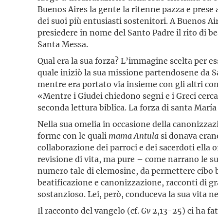
Buenos Aires la gente la ritenne pazza e prese 
dei suoi più entusiasti sostenitori. A Buenos A
presiedere in nome del Santo Padre il rito di b
Santa Messa.
Qual era la sua forza? L’immagine scelta per es
quale iniziò la sua missione partendosene da Sa
mentre era portato via insieme con gli altri con
«Mentre i Giudei chiedono segni e i Greci cerc
seconda lettura biblica. La forza di santa Marí
Nella sua omelia in occasione della canonizzaz
forme con le quali
mama Antula
si donava erano 
collaborazione dei parroci e dei sacerdoti ella
revisione di vita, ma pure – come narrano le su
numero tale di elemosine, da permettere cibo 
beatificazione e canonizzazione, racconti di gr
sostanzioso. Lei, però, conduceva la sua vita n
Il racconto del vangelo (cf.
Gv
2,13-25) ci ha fa