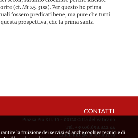
orire (cf.
Mt
25,31ss). Per questo ho prima
tuali fossero predicati bene, ma pure che tutti
n questa prospettiva, che la prima santa
CONTATTI
Piazza Pio XII, 10 - 00120 Città del Vaticano
Tel. +39.06.698.842.44
rantire la fruizione dei servizi ed anche cookies tecnici e di
Email
info@causesanti.va