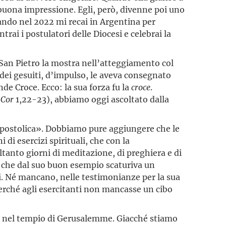
 buona impressione. Egli, però, divenne poi uno
uando nel 2022 mi recai in Argentina per
ontrai i postulatori delle Diocesi e celebrai la
 San Pietro la mostra nell’atteggiamento col
 dei gesuiti, d’impulso, le aveva consegnato
nde Croce. Ecco: la sua forza fu la
croce
.
1Cor
1,22-23), abbiamo oggi ascoltato dalla
 apostolica». Dobbiamo pure aggiungere che le
di esercizi spirituali, che con la
ltanto giorni di meditazione, di preghiera e di
ti che dal suo buon esempio scaturiva un
i. Né mancano, nelle testimonianze per la sua
 perché agli esercitanti non mancasse un cibo
to nel tempio di Gerusalemme. Giacché stiamo