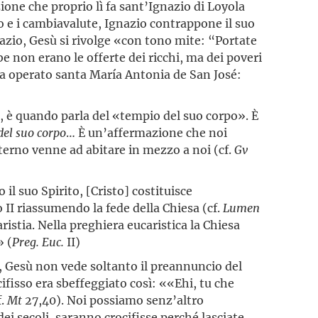
one che proprio lì fa sant’Ignazio di Loyola
oro e i cambiavalute, Ignazio contrappone il suo
azio, Gesù si rivolge «con tono mite: “Portate
be non erano le offerte dei ricchi, ma dei poveri
ha operato santa María Antonia de San José:
, è quando parla del «tempio del suo corpo». È
del suo corpo
… È un’affermazione che noi
 eterno venne ad abitare in mezzo a noi (cf.
Gv
il suo Spirito, [Cristo] costituisce
o II riassumendo la fede della Chiesa (cf.
Lumen
ristia. Nella preghiera eucaristica la Chiesa
» (
Preg. Euc.
II)
 Gesù non vede soltanto il preannuncio del
fisso era sbeffeggiato così: ««Ehi, tu che
f.
Mt
27,40). Noi possiamo senz’altro
i secoli, saranno crocifisse perché lasciate