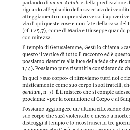
parlando di
mama Antula
e della predicazione 
riguardo all’episodio della scacciata dei vendito
atteggiamento comprensivo verso i «poveri vend
via di qui queste cose e non fate della casa de
(cf.
Lv
5,7), come di Maria e Giuseppe quando po
con mitezza.
Il tempio di Gerusalemme, Gesù lo chiama «casa
questo il vertice di tutto il racconto ed è ques
possiamo risentire alla luce della fede che rico
1,14). Possiamo pure risentirla considerando c
In quel «suo corpo» ci ritroviamo tutti noi e r
misticamente come suo corpo i suoi fratelli, che
gentium
, n. 7). È il mistero che si compie ades
proclama: «per la comunione al Corpo e al Sangu
Possiamo aggiungere un’ultima riflessione dic
suo corpo che sarà violentato e messo a morte:
distruggi il tempio e lo ricostruisci in tre gior
aggiungere che Gesù vede pure accomunate nel s