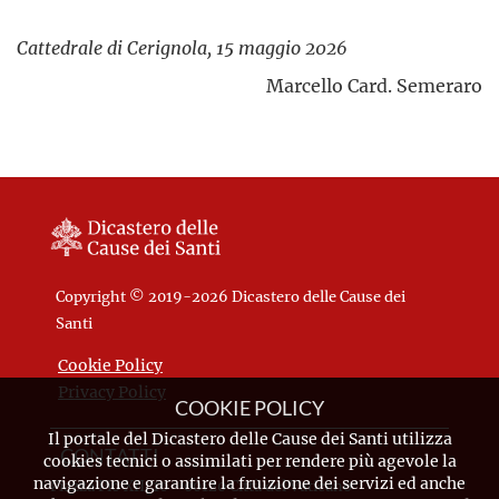
Cattedrale di Cerignola, 15 maggio 2026
Marcello Card. Semeraro
Copyright © 2019-2026 Dicastero delle Cause dei
Santi
Cookie Policy
Privacy Policy
COOKIE POLICY
Il portale del Dicastero delle Cause dei Santi utilizza
CONTATTI
cookies tecnici o assimilati per rendere più agevole la
navigazione e garantire la fruizione dei servizi ed anche
Piazza Pio XII, 10 - 00120 Città del Vaticano