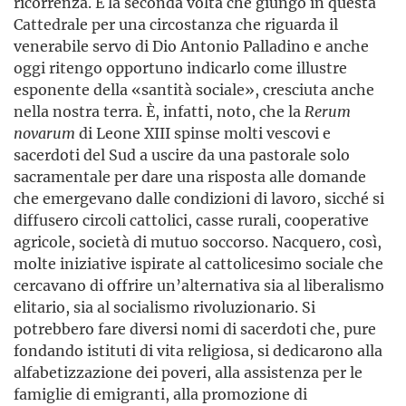
ricorrenza. È la seconda volta che giungo in questa
Cattedrale per una circostanza che riguarda il
venerabile servo di Dio Antonio Palladino e anche
oggi ritengo opportuno indicarlo come illustre
esponente della «santità sociale», cresciuta anche
nella nostra terra. È, infatti, noto, che la
Rerum
novarum
di Leone XIII spinse molti vescovi e
sacerdoti del Sud a uscire da una pastorale solo
sacramentale per dare una risposta alle domande
che emergevano dalle condizioni di lavoro, sicché si
diffusero circoli cattolici, casse rurali, cooperative
agricole, società di mutuo soccorso. Nacquero, così,
molte iniziative ispirate al cattolicesimo sociale che
cercavano di offrire un’alternativa sia al liberalismo
elitario, sia al socialismo rivoluzionario. Si
potrebbero fare diversi nomi di sacerdoti che, pure
fondando istituti di vita religiosa, si dedicarono alla
alfabetizzazione dei poveri, alla assistenza per le
famiglie di emigranti, alla promozione di