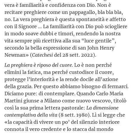
vera è familiarità e confidenza con Dio. Non è
recitare preghiere come un pappagallo, bla bla bla,
no. La vera preghiera è questa spontaneità e affetto
con il Signore … La familiarità con Dio può sciogliere
in modo soave dubbi e timori, rendendo la nostra
vita sempre più ricettiva alla sua “luce gentile”,
secondo la bella espressione di san John Henry
Newman» (
Catechesi
del 28 sett. 2022).
La preghiera è riposo del cuore
. Lo è non perché
elimini la fatica, ma perché custodisce il cuore,
protegge l’interiorità e la rende docile all’azione
della grazia. Per questo abbiamo bisogno di fermarci.
Diciamo pure: di contemplare. Quando Carlo Maria
Martini giunse a Milano come nuovo vescovo, titolò
così la sua prima lettera pastorale:
La dimensione
contemplativa della vita
(8 sett. 1980). Lì si legge che
«la capacità di vivere un po’ del silenzio interiore
connota il vero credente e lo stacca dal mondo