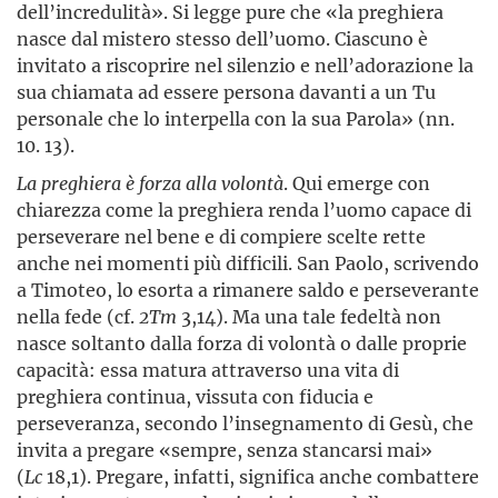
dell’incredulità». Si legge pure che «la preghiera
nasce dal mistero stesso dell’uomo. Ciascuno è
invitato a riscoprire nel silenzio e nell’adorazione la
sua chiamata ad essere persona davanti a un Tu
personale che lo interpella con la sua Parola» (nn.
10. 13).
La preghiera è forza alla volontà
. Qui emerge con
chiarezza come la preghiera renda l’uomo capace di
perseverare nel bene e di compiere scelte rette
anche nei momenti più difficili. San Paolo, scrivendo
a Timoteo, lo esorta a rimanere saldo e perseverante
nella fede (cf.
2Tm
3,14). Ma una tale fedeltà non
nasce soltanto dalla forza di volontà o dalle proprie
capacità: essa matura attraverso una vita di
preghiera continua, vissuta con fiducia e
perseveranza, secondo l’insegnamento di Gesù, che
invita a pregare «sempre, senza stancarsi mai»
(
Lc
18,1). Pregare, infatti, significa anche combattere