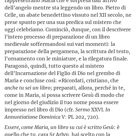
rappresentano Maria che è sorpresa dall’arrivo
dell’angelo mentre sta leggendo un libro. Pietro di
Celle, un abate benedettino vissuto nel XII secolo, ne
prese spunto per una sua predica sul mistero che
oggi celebriamo. Cominciò, dunque, con il descrivere
l’intero processo di preparazione di un libro
medievale soffermandosi sui vari momenti: la
preparazione della pergamena, la scrittura del testo,
l’ornamento con le miniature, e la rilegatura finale.
Paragonò, quindi, tutto questo al mistero
dell’Incarnazione del Figlio di Dio nel grembo di
Maria e concluse così: «Ricordati, cristiano, che
anche tu sei un libro
; preparati, allora, perché in te,
come in Maria, si possa scrivere Gesù di modo che
nel giorno del giudizio il tuo nome possa essere
impresso nel libro di Dio (cfr.
Sermo
XXVI.
In
Annuntiatione Dominica
V: PL 202, 720).
Essere, come Maria, un libro su cui è scritto Gesù
: è
quello che tu, cara Sr Arlyn, hai scelto con la