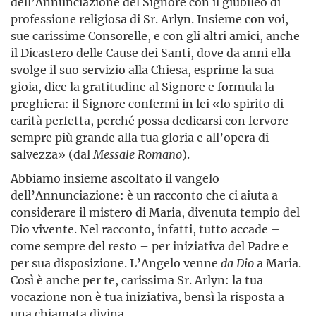
dell’Annunciazione del Signore con il giubileo di
professione religiosa di Sr. Arlyn. Insieme con voi,
sue carissime Consorelle, e con gli altri amici, anche
il Dicastero delle Cause dei Santi, dove da anni ella
svolge il suo servizio alla Chiesa, esprime la sua
gioia, dice la gratitudine al Signore e formula la
preghiera: il Signore confermi in lei «lo spirito di
carità perfetta, perché possa dedicarsi con fervore
sempre più grande alla tua gloria e all’opera di
salvezza» (dal
Messale Romano
).
Abbiamo insieme ascoltato il vangelo
dell’Annunciazione: è un racconto che ci aiuta a
considerare il mistero di Maria, divenuta tempio del
Dio vivente. Nel racconto, infatti, tutto accade –
come sempre del resto – per iniziativa del Padre e
per sua disposizione. L’Angelo venne
da Dio
a Maria.
Così è anche per te, carissima Sr. Arlyn: la tua
vocazione non è tua iniziativa, bensì la risposta a
una chiamata divina.