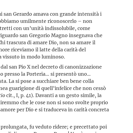
lui san Gerardo amava con grande intensità i
e – dobbiamo umilmente riconoscerlo – non
retti con un’unità indissolubile, come
 riguardo san Gregorio Magno insegnava che
hi trascura di amare Dio, non sa amare il
 riceviamo il latte della carità del
 ha vissuto in modo luminoso.
to dal san Pio X nel decreto di canonizzazione
o presso la Porteria… si presentò uno...
ta. La si pose a succhiare ben bene colla
anea guarigione di quell’infelice che non cessò
tio
cit., I, p. 41). Davanti a un gesto simile, la
 diremmo che le cose non si sono svolte proprio
 amore per Dio e si traduceva in carità concreta
 prolungata, fu veduto ridere; e precettato poi