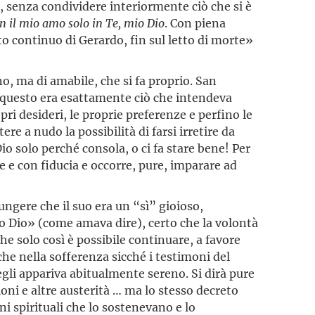
, senza condividere interiormente ciò che si è
on il mio amo solo in Te, mio Dio
. Con piena
to continuo di Gerardo, fin sul letto di morte»
o, ma di amabile, che si fa proprio. San
E questo era esattamente ciò che intendeva
opri desideri, le proprie preferenze e perfino le
re a nudo la possibilità di farsi irretire da
 solo perché consola, o ci fa stare bene! Per
e e con fiducia e occorre, pure, imparare ad
ungere che il suo era un “sì” gioioso,
aro Dio» (come amava dire), certo che la volontà
che solo così è possibile continuare, a favore
nche nella sofferenza sicché i testimoni del
gli appariva abitualmente sereno. Si dirà pure
oni e altre austerità … ma lo stesso decreto
ni spirituali che lo sostenevano e lo