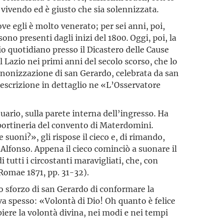
o vivendo ed è giusto che sia solennizzata.
ve egli è molto venerato; per sei anni, poi,
ono presenti dagli inizi del 1800. Oggi, poi, la
o quotidiano presso il Dicastero delle Cause
l Lazio nei primi anni del secolo scorso, che lo
canonizzazione di san Gerardo, celebrata da san
descrizione in dettaglio ne «L’Osservatore
ario, sulla parete interna dell’ingresso. Ha
 portineria del convento di Materdomini.
 suoni?», gli rispose il cieco e, di rimando,
’Alfonso. Appena il cieco cominciò a suonare il
di tutti i circostanti maravigliati, che, con
, Romae 1871, pp. 31-32).
o sforzo di san Gerardo di conformare la
teva spesso: «Volontà di Dio! Oh quanto è felice
piere la volontà divina, nei modi e nei tempi