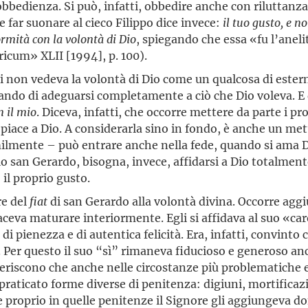
obbedienza. Si può, infatti, obbedire anche con riluttanza
 far suonare al cieco Filippo dice invece:
il tuo gusto, e n
rmità con la volontà di Dio
, spiegando che essa «fu l’aneli
ricum» XLII [1994], p. 100).
li non vedeva la volontà di Dio come un qualcosa di estern
cando di adeguarsi completamente a ciò che Dio voleva. 
n il mio
. Diceva, infatti, che occorre mettere da parte i pr
 piace a Dio. A considerarla sino in fondo, è anche un mette
lmente – può entrare anche nella fede, quando si ama Dio
lo san Gerardo, bisogna, invece, affidarsi a Dio totalment
il proprio gusto.
re del
fiat
di san Gerardo alla volontà divina. Occorre aggi
faceva maturare interiormente. Egli si affidava al suo «c
i pienezza e di autentica felicità. Era, infatti, convinto 
sto. Per questo il suo “sì” rimaneva fiducioso e generoso a
feriscono che anche nelle circostanze più problematiche e
praticato forme diverse di penitenza: digiuni, mortificazi
e proprio in quelle penitenze il Signore gli aggiungeva do