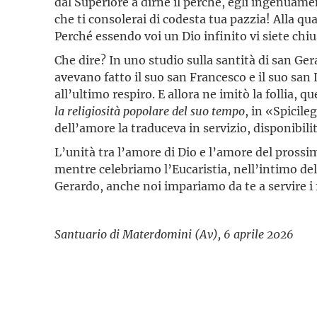
dal Superiore a dirne il perché, egli ingenuam
che ti consolerai di codesta tua pazzia! Alla q
Perché essendo voi un Dio infinito vi siete chi
Che dire? In uno studio sulla santità di san Ge
avevano fatto il suo san Francesco e il suo san 
all’ultimo respiro. E allora ne imitò la follia, 
la religiosità popolare del suo tempo
, in «Spicile
dell’amore la traduceva in servizio, disponibilità
L’unità tra l’amore di Dio e l’amore del prossim
mentre celebriamo l’Eucaristia, nell’intimo del
Gerardo, anche noi impariamo da te a servire i 
Santuario di Materdomini (Av), 6 aprile 2026