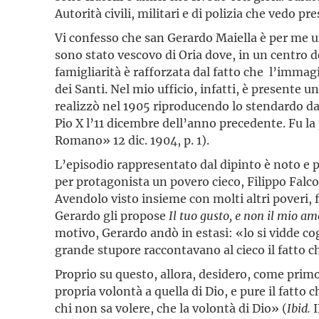
Autorità civili, militari e di polizia che vedo 
Vi confesso che san Gerardo Maiella è per me un
sono stato vescovo di Oria dove, in un centro de
famigliarità è rafforzata dal fatto che l’imma
dei Santi. Nel mio ufficio, infatti, è presente u
realizzò nel 1905 riproducendo lo stendardo da 
Pio X l’11 dicembre dell’anno precedente. Fu l
Romano» 12 dic. 1904, p. 1).
L’episodio rappresentato dal dipinto è noto e p
per protagonista un povero cieco, Filippo Falco
Avendolo visto insieme con molti altri poveri, f
Gerardo gli propose
Il tuo gusto, e non il mio am
motivo, Gerardo andò in estasi: «lo si vidde cogli
grande stupore raccontavano al cieco il fatto ch
Proprio su questo, allora, desidero, come primo
propria volontà a quella di Dio, e pure il fatto 
chi non sa volere, che la volontà di Dio» (
Ibid.
I