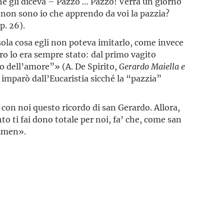
he gli diceva – Pazzo … Pazzo! Verrà un giorno
e non sono io che apprendo da voi la pazzia?
, p. 26).
 sola cosa egli non poteva imitarlo, come invece
ero lo era sempre stato: dal primo vagito
rto dell’amore”» (A. De Spirito,
Gerardo Maiella e
 imparò dall’Eucaristia sicché la “pazzia”
o con noi questo ricordo di san Gerardo. Allora,
o ti fai dono totale per noi, fa’ che, come san
 Amen».