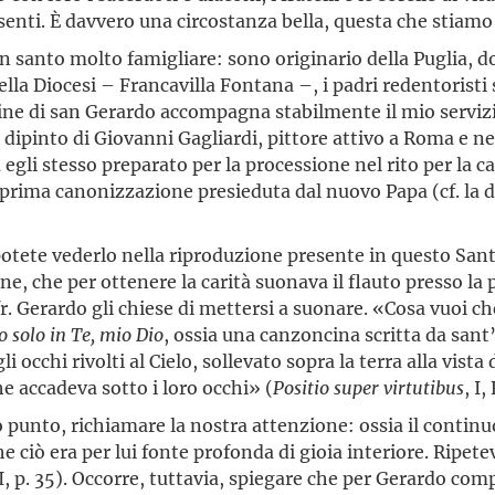
presenti. È davvero una circostanza bella, questa che stiam
 santo molto famigliare: sono originario della Puglia, do
lla Diocesi – Francavilla Fontana –, i padri redentoristi s
gine di san Gerardo accompagna stabilmente il mio servizi
n dipinto di Giovanni Gagliardi, pittore attivo a Roma e ne
egli stesso preparato per la processione nel rito per la 
a prima canonizzazione presieduta dal nuovo Papa (cf. la 
otete vederlo nella riproduzione presente in questo Santu
ne, che per ottenere la carità suonava il flauto presso la
r. Gerardo gli chiese di mettersi a suonare. «Cosa vuoi che
o solo in Te, mio Dio
, ossia una canzoncina scritta da sant
 occhi rivolti al Cielo, sollevato sopra la terra alla vista 
e accadeva sotto i loro occhi» (
Positio super virtutibus
, I
 punto, richiamare la nostra attenzione: ossia il continu
che ciò era per lui fonte profonda di gioia interiore. Ripe
I, p. 35). Occorre, tuttavia, spiegare che per Gerardo com