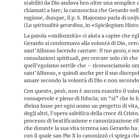
stabiliti da Dio andava ben oltre una semplice 
chiamati a fare; la canzoncina che Gerardo volle
ragione, dunque, il p. S. Majorano parla di
unifo
(
La spiritualità gerardina
, in «Spicilegium Histo
La parola «uniformità» ci aiuta a capire che eg
Gerardo si conformava alla volontà di Dio, cer
sant’Alfonso facendo cantare:
Il tuo gusto, e no
consolazioni spirituali, per cercare solo ciò che
quell’egoismo sottile che – riconosciamolo umi
sant’Alfonso, e quindi anche per il suo discepo
amare secondo la volontà di Dio e non secondo 
Con questo, però, non è ancora esaurito il valo
consapevole e pieno di fiducia; un “sì” che lo 
divina fosse per ogni uomo un progetto di vita, d
degli altri, l’opera salvifica della croce di Cri
processo di beatificazione e canonizzazione ri
che durante la sua vita terrena san Gerardo ha 
con il quale san Pio X lo canonizzò ci spiega ch