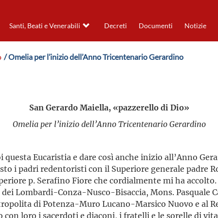
Santi, Beati e Venerabili
Decreti
Documenti
Notizie
o
/ Omelia per l’inizio dell’Anno Tricentenario Gerardino
San Gerardo Maiella, «pazzerello di Dio»
Omelia per l’inizio dell’Anno Tricentenario Gerardino
oi questa Eucaristia e dare così anche inizio all’Anno Gera
esto i padri redentoristi con il Superiore generale padr
uperiore p. Serafino Fiore che cordialmente mi ha accolto. 
o dei Lombardi-Conza-Nusco-Bisaccia, Mons. Pasquale Cas
etropolita di Potenza-Muro Lucano-Marsico Nuovo e al Rev
con loro i sacerdoti e diaconi, i fratelli e le sorelle di vit