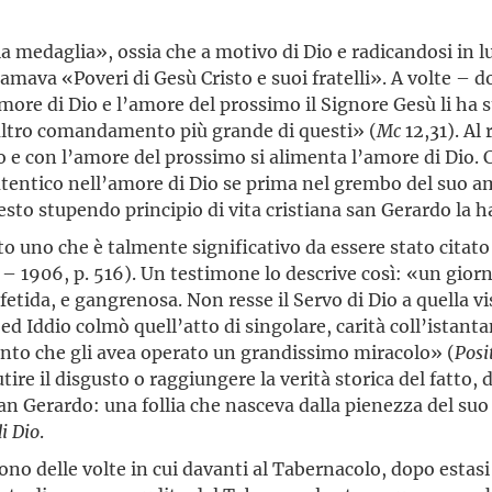
lla medaglia», ossia che a motivo di Dio e radicandosi in 
i chiamava «Poveri di Gesù Cristo e suoi fratelli». A volt
e di Dio e l’amore del prossimo il Signore Gesù li ha st
 altro comandamento più grande di questi» (
Mc
12,31). Al
 e con l’amore del prossimo si alimenta l’amore di Dio. C
tico nell’amore di Dio se prima nel grembo del suo amore
uesto stupendo principio di vita cristiana san Gerardo la
 cito uno che è talmente significativo da essere stato cita
 – 1906, p. 516). Un testimone lo descrive così: «un giorn
ida, e gangrenosa. Non resse il Servo di Dio a quella vis
ed Iddio colmò quell’atto di singolare, carità coll’istant
Santo che gli avea operato un grandissimo miracolo» (
Posi
ire il disgusto o raggiungere la verità storica del fatto,
san Gerardo: una follia che nasceva dalla pienezza del suo
di Dio
.
no delle volte in cui davanti al Tabernacolo, dopo estasi