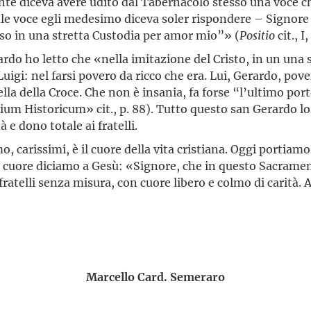
ente diceva avere udito dal Tabernacolo stesso una voce c
uale voce egli medesimo diceva soler rispondere – Signor
uso in una stretta Custodia per amor mio”» (
Positio
cit., I
rardo ho letto che «nella imitazione del Cristo, in un una
Luigi: nel farsi povero da ricco che era. Lui, Gerardo, pov
quella della Croce. Che non è insania, fa forse “l’ultimo po
gium Historicum» cit., p. 88). Tutto questo san Gerardo lo
 e dono totale ai fratelli.
o, carissimi, è il cuore della vita cristiana. Oggi portiam
 cuore diciamo a Gesù: «Signore, che in questo Sacrament
fratelli senza misura, con cuore libero e colmo di carità.
Marcello Card. Semeraro