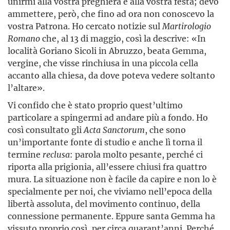
unirmi alla vostra preghiera e alla vostra festa; devo
ammettere, però, che fino ad ora non conoscevo la
vostra Patrona. Ho cercato notizie sul
Martirologio
Romano
che, al 13 di maggio, così la descrive: «In
località Goriano Sicoli in Abruzzo, beata Gemma,
vergine, che visse rinchiusa in una piccola cella
accanto alla chiesa, da dove poteva vedere soltanto
l’altare».
Vi confido che è stato proprio quest’ultimo
particolare a spingermi ad andare più a fondo. Ho
così consultato gli
Acta Sanctorum
, che sono
un’importante fonte di studio e anche lì torna il
termine
reclusa
: parola molto pesante, perché ci
riporta alla prigionia, all’essere chiusi fra quattro
mura. La situazione non è facile da capire e non lo è
specialmente per noi, che viviamo nell’epoca della
libertà assoluta, del movimento continuo, della
connessione permanente. Eppure santa Gemma ha
vissuto proprio così, per circa quarant’anni. Perché