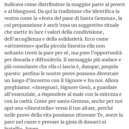
indicava come distribuirne la maggior parte ai poveri
e ai bisognosi. Da qui la tradizione che identifica la
vostra come la «festa del pane di Santa Gemma», la
cui preparazione è anch’essa un suggestivo rituale
che mette in luce i valori della condivisione,
dell’accoglienza e della solidarietà. Ecco come
«attraverso» quella piccola finestra ella non
soltanto trovò la pace per sé, ma pure l’opportunità
per donarla e diffonderla. Il messaggio più audace e
più consolante che ella ci lascia è, dunque, proprio
questo: perfino le nostre prove possono diventare
un luogo d’incontro con il Signore e fra noi. Allora
preghiamo: «Insegnaci, Signore Gesù, a guardare
all’essenziale, a rispondere al male con la mitezza e
con la carità. Come per santa Gemma, anche per noi
apri una «finestrella» verso il tuo altare, perché
nelle prove della vita possiamo ritrovare Te, avere la
pace nel cuore e provare la gioia di donarci ai
fratelli». Amen.