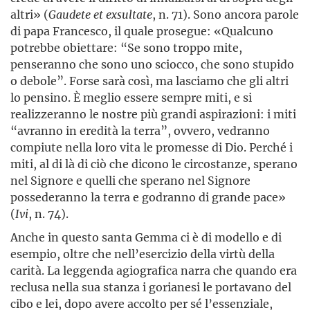
altri» (
Gaudete et exsultate
, n. 71). Sono ancora parole
di papa Francesco, il quale prosegue: «Qualcuno
potrebbe obiettare: “Se sono troppo mite,
penseranno che sono uno sciocco, che sono stupido
o debole”. Forse sarà così, ma lasciamo che gli altri
lo pensino. È meglio essere sempre miti, e si
realizzeranno le nostre più grandi aspirazioni: i miti
“avranno in eredità la terra”, ovvero, vedranno
compiute nella loro vita le promesse di Dio. Perché i
miti, al di là di ciò che dicono le circostanze, sperano
nel Signore e quelli che sperano nel Signore
possederanno la terra e godranno di grande pace»
(
Ivi
, n. 74).
Anche in questo santa Gemma ci è di modello e di
esempio, oltre che nell’esercizio della virtù della
carità. La leggenda agiografica narra che quando era
reclusa nella sua stanza i gorianesi le portavano del
cibo e lei, dopo avere accolto per sé l’essenziale,