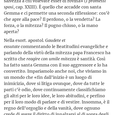
salvezza a chi volevate esser di rovina» (
I promessi
sposi
, cap. XXIII). È quello che accadde con santa
Gemma e ci permette una seconda riflessione: cos’è
che apre alla pace? Il perdono, o la vendetta? La
forza, o la mitezza? Il pugno chiuso, o la mano
aperta?
Nella esort. apostol.
Gaudete et
exsutate
commentando le Beatitudini evangeliche e
parlando della virtù della mitezza papa Francesco ha
scritto che
reagire con umile mitezza
è santità
.
Così
ha fatto santa Gemma con il suo aggressore e lo ha
convertito. Impariamolo anche noi, che viviamo in
un mondo che «fin dall’inizio è un luogo di
inimicizia, dove si litiga ovunque, dove da tutte le
parti c’è odio, dove continuamente classifichiamo
gli altri per le loro idee, le loro abitudini, e perfino
per il loro modo di parlare e di vestire. Insomma, è il
regno dell’orgoglio e della vanità, dove ognuno
crede di avere il diritto di innalzarsi al di sopra degli