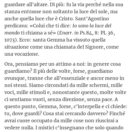
guardare all’altare. Di più: fu la via perché nella sua
stanza entrasse non soltanto la luce del sole, ma
anche quella luce che è Cristo. Sant’Agostino
predicava: «Colui che ti dice:
Io sono la luce del
mondo
ti chiama a sé» (
Enarr. in Ps.
84, 8: PL 36,
1073). Ecco: santa Gemma ha vissuto quella
situazione come una chiamata del Signore, come
una vocazione.
Ora, pensiamo per un attimo a noi: in genere cosa
guardiamo? Il più delle volte, forse, guardiamo
ovunque, tranne che all’essenziale e ancor meno in
noi stessi. Siamo circondati da mille schermi, mille
voci, mille stimoli e, nonostante questo, molte volte
ci sentiamo vuoti, senza direzione, senza pace. A
questo punto, Gemma, forse, c’interpella e ci chiede:
tu, dove guardi? Cosa stai cercando davvero? Finché
avrai cuore occupato da mille cose non riuscirai a
vedere nulla. I mistici c’insegnano che solo quando