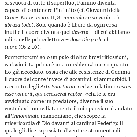
si svuota di tutto il superfluo, l’animo diventa
capace di contenere l’infinito (cf. Giovanni della
Croce,
Notte oscura
II, 8:
morando en su vacío … lo
abraza todo
). Solo quando è libero da ogni cosa
inutile il cuore diventa quel
deserto
– di cui abbiamo
udito nella prima lettura –
dove Dio parla al
cuore
(
Os
2,16).
Permettetemi solo un paio di altre brevi riflessioni,
carissimi. La prima è una considerazione su quanto
ho già ricordato, ossia che alle resistenze di Gemma
il cuore del conte invece di accanirsi, si ammorbidì. Il
racconto degli
Acta Sanctorum
scrive in latino:
custos
esse voluerit, qui accesserat raptor
, «chi le si era
avvicinato come un predatore, divenne il suo
custode»! Immediatamente il mio pensiero è andato
all’
Innominato
manzoniano, che scopre la
misericordia di Dio davanti al cardinal Federigo il
quale gli dice: «possiate diventare strumento di