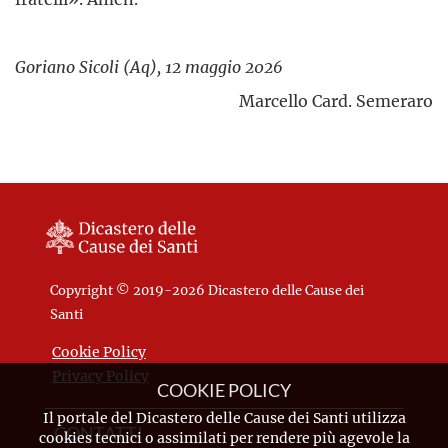
Goriano Sicoli (Aq), 12 maggio 2026
Marcello Card. Semeraro
Copyright © 2019-2026 Dicastero delle Cause dei
Santi
Cookie Policy
Privacy Policy
COOKIE POLICY
Il portale del Dicastero delle Cause dei Santi utilizza
CONTATTI
cookies tecnici o assimilati per rendere più agevole la