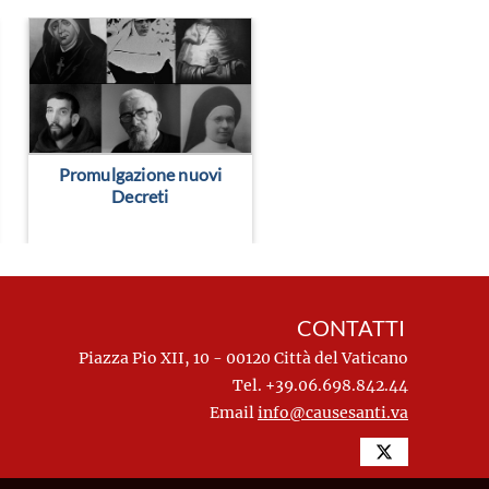
> Leggi altro
> Leggi altro
Promulgazione nuovi
Decreti
CONTATTI
Piazza Pio XII, 10 - 00120 Città del Vaticano
Tel. +39.06.698.842.44
Email
info@causesanti.va