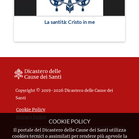
La santità: Cristo in me
Copyright © 2019-2026 Dicastero delle Cause dei
Santi
Cookie Policy
Privacy Policy
COOKIE POLICY
Il portale del Dicastero delle Cause dei Santi utilizza
CONTATTI
cookies tecnici o assimilati per rendere più agevole la