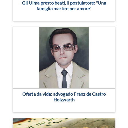
Gli Ulma presto beati, il postulatore: "Una
famiglia martire per amore"
Oferta da vida: advogado Franz de Castro
Holzwarth