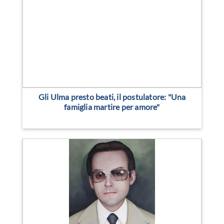
Gli Ulma presto beati, il postulatore: "Una
famiglia martire per amore"