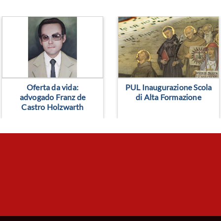
> Leggi altro
> Leggi altro
Oferta da vida:
PUL Inaugurazione Scola
advogado Franz de
di Alta Formazione
Castro Holzwarth