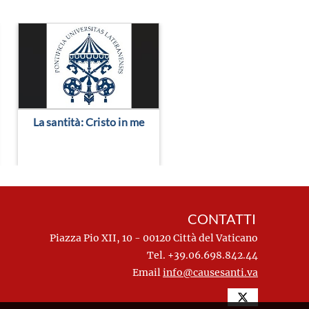
> Leggi altro
> Leggi altro
La santità: Cristo in me
CONTATTI
Piazza Pio XII, 10 - 00120 Città del Vaticano
Tel. +39.06.698.842.44
Email
info@causesanti.va