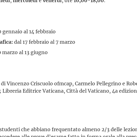
nedì
,
mercoledì
e
venerdì
, ore
16,00
-
18,00
.
0 gennaio al 14 febbraio
afica:
dal 17 febbraio al 7 marzo
0 marzo al 13 giugno
a di Vincenzo Criscuolo ofmcap, Carmelo Pellegrino e Rob
ibreria Editrice Vaticana, Città del Vaticano, 4a edizione
 studenti che abbiano frequentato almeno 2/3 delle lezioni
 accedere alle prove d’esame fatto in forma orale alla pr