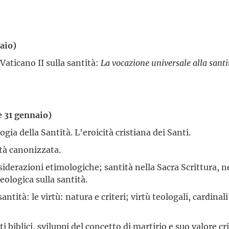
naio)
Vaticano II sulla santità:
La vocazione universale alla santi
 e 31 gennaio)
ogia della Santità. L'eroicità cristiana dei Santi.
ità canonizzata.
siderazioni etimologiche; santità nella Sacra Scrittura, ne
teologica sulla santità.
antità: le virtù: natura e criteri; virtù teologali, cardinal
i biblici, sviluppi del concetto di martirio e suo valore c