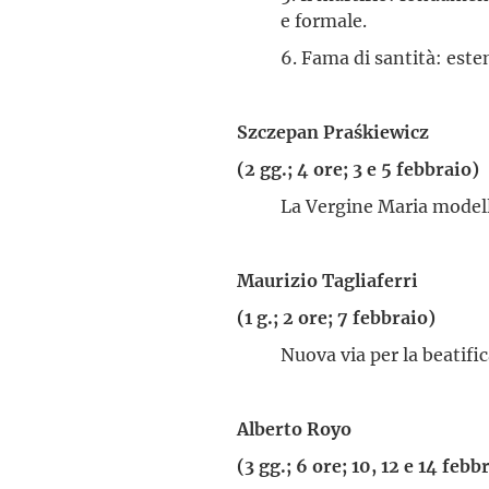
e formale.
6. Fama di santità: este
Szczepan Praśkiewicz
(2 gg.; 4 ore; 3 e 5 febbraio)
La Vergine Maria modell
Maurizio Tagliaferri
(1 g.; 2 ore; 7 febbraio)
Nuova via per la beatific
Alberto Royo
(3 gg.; 6 ore; 10, 12 e 14 febb