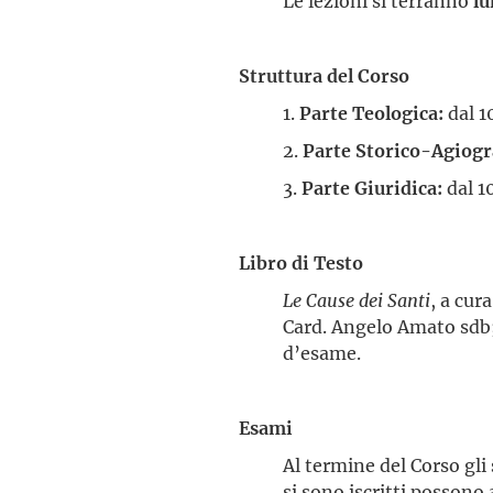
Le lezioni si terranno
lu
Struttura del Corso
1.
Parte Teologica:
dal 1
2.
Parte Storico-Agiogr
3.
Parte Giuridica:
dal 1
Libro di Testo
Le Cause dei Santi
, a cur
Card. Angelo Amato sdb; L
d’esame.
Esami
Al termine del Corso gli
si sono iscritti possono