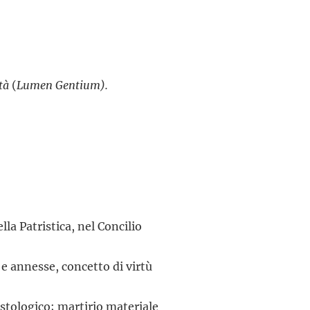
tà
(
Lumen Gentium).
lla Patristica, nel Concilio
i e annesse, concetto di virtù
ristologico; martirio materiale