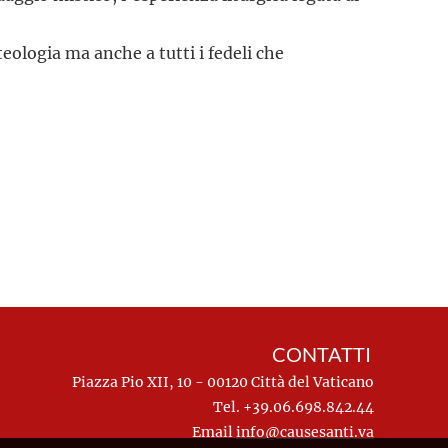
 teologia ma anche a tutti i fedeli che
CONTATTI
Piazza Pio XII, 10 - 00120 Città del Vaticano
Tel. +39.06.698.842.44
Email
info@causesanti.va