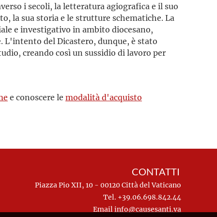
rso i secoli, la letteratura agiografica e il suo
ato, la sua storia e le strutture schematiche. La
riale e investigativo in ambito diocesano,
 L'intento del Dicastero, dunque, è stato
studio, creando così un sussidio di lavoro per
me
e conoscere le
modalità d'acquisto
CONTATTI
Piazza Pio XII, 10 - 00120 Città del Vaticano
Tel. +39.06.698.842.44
Email
info@causesanti.va