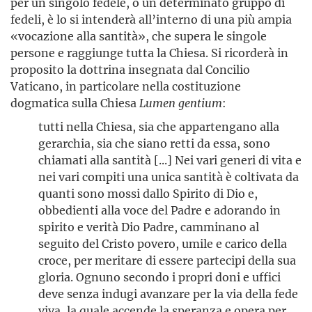
per un singolo fedele, o un determinato gruppo di
fedeli, è lo si intenderà all’interno di una più ampia
«vocazione alla santità», che supera le singole
persone e raggiunge tutta la Chiesa. Si ricorderà in
proposito la dottrina insegnata dal Concilio
Vaticano, in particolare nella costituzione
dogmatica sulla Chiesa
Lumen gentium
:
tutti nella Chiesa, sia che appartengano alla
gerarchia, sia che siano retti da essa, sono
chiamati alla santità [...] Nei vari generi di vita e
nei vari compiti una unica santità è coltivata da
quanti sono mossi dallo Spirito di Dio e,
obbedienti alla voce del Padre e adorando in
spirito e verità Dio Padre, camminano al
seguito del Cristo povero, umile e carico della
croce, per meritare di essere partecipi della sua
gloria. Ognuno secondo i propri doni e uffici
deve senza indugi avanzare per la via della fede
viva, la quale accende la speranza e opera per