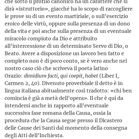
che sotto il profilo canonico ha un carattere che si
dirà «istruttorio», giacché ha lo scopo di raccogliere
le prove su di un evento martiriale, o sull’esercizio
eroico delle virtù, oppure sulla presenza di un dono
della vita e poi anche sulla presenza di un eventuale
miracolo compiuto da Dio e attribuito
all’intercessione di un determinato Servo di Dio, o
Beato. Avere a disposizione un lavoro ben fatto e
completo non è di poco conto, se è vero anche nel
nostro caso ciò che scriveva il poeta latino
Orazio:
dimidium facti, qui coepit, habet
(Liber I,
Carmen 2, 40). Divenuto proverbiale il detto è in
lingua italiana abitualmente così tradotto: «chi ben
comincia è già a metà dell’opera». Il che è qui da
intendersi anche in rapporto all’eventuale
successiva fase romana della Causa, ossia la
procedura che la Causa segue presso il Dicastero
delle Cause dei Santi dal momento della consegna
degli Atti dell’Inchiesta.