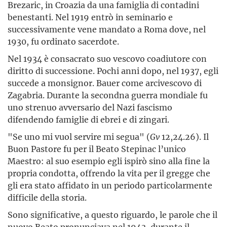
Brezaric, in Croazia da una famiglia di contadini
benestanti. Nel 1919 entrò in seminario e
successivamente vene mandato a Roma dove, nel
1930, fu ordinato sacerdote.
Nel 1934 è consacrato suo vescovo coadiutore con
diritto di successione. Pochi anni dopo, nel 1937, egli
succede a monsignor. Bauer come arcivescovo di
Zagabria. Durante la secondna guerra mondiale fu
uno strenuo avversario del Nazi fascismo
difendendo famiglie di ebrei e di zingari.
"Se uno mi vuol servire mi segua" (
Gv
12,24.26). Il
Buon Pastore fu per il Beato Stepinac l’unico
Maestro: al suo esempio egli ispirò sino alla fine la
propria condotta, offrendo la vita per il gregge che
gli era stato affidato in un periodo particolarmente
difficile della storia.
Sono significative, a questo riguardo, le parole che il
nuovo Beato pronunciava nel 1943, durante il