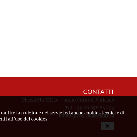
CONTATTI
Piazza Pio XII, 10 - 00120 Città del Vaticano
Tel. +39.06.698.842.44
rantire la fruizione dei servizi ed anche cookies tecnici e di
Email
info@causesanti.va
ti all’uso dei cookies.