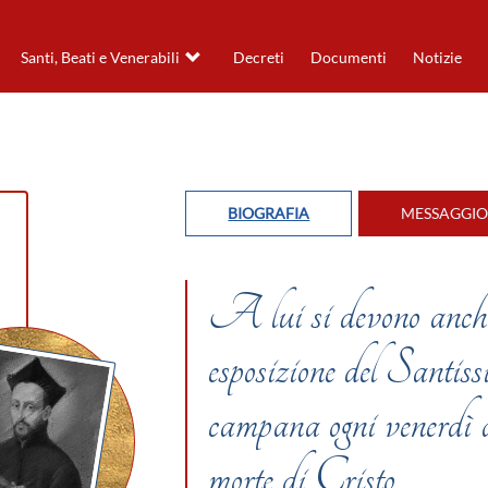
Santi, Beati e Venerabili
Decreti
Documenti
Notizie
BIOGRAFIA
MESSAGGIO 
A lui si devono anche
esposizione del Santiss
campana ogni venerdì al
morte di Cristo