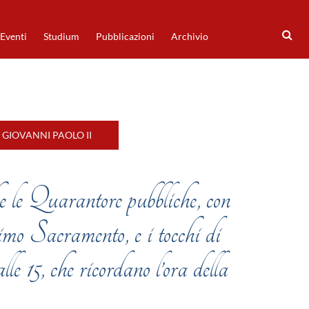
Eventi
Studium
Pubblicazioni
Archivio
GIOVANNI PAOLO II
 le Quarantore pubbliche, con
imo Sacramento, e i tocchi di
le 15, che ricordano l’ora della