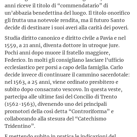
anni riceve il titolo di “commendatario” di
un’abbazia benedettina del luogo. Il titolo onorifico
gli frutta una notevole rendita, ma il futuro Santo
decide di destinare i suoi averi alla carità dei poveri.
Studia diritto canonico e diritto civile a Pavia e nel
1559, a 21 anni, diventa dottore in utroque jure.
Pochi anni dopo muore il fratello maggiore,
Federico. In molti gli consigliano lasciare l’ufficio
ecclesiastico per porsi a capo della famiglia. Carlo
decide invece di continuare il cammino sacerdotale:
nel 1563, a 25 anni, viene ordinato presbitero e
subito dopo consacrato vescovo. In questa veste,
partecipa alle ultime fasi del Concilio di Trento
(1562-1563), divenendo uno dei principali
promotori della così detta “Controriforma” e
collaborando alla stesura del “Catechismo
Tridentino”.
E mettendo subito in pratica le indicazioni del