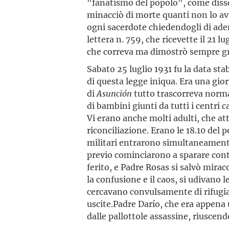
"fanatismo del popolo", come disse
minacciò di morte quanti non lo av
ogni sacerdote chiedendogli di adem
lettera n. 759, che ricevette il 21 l
che correva ma dimostrò sempre gra
Sabato 25 luglio 1931 fu la data sta
di questa legge iniqua. Era una gio
di
Asunción
tutto trascorreva norma
di bambini giunti da tutti i centri 
Vi erano anche molti adulti, che at
riconciliazione. Erano le 18.10 del
militari entrarono simultaneamente 
previo cominciarono a sparare cont
ferito, e Padre Rosas si salvò mir
la confusione e il caos, si udivano 
cercavano convulsamente di rifugiar
uscite.Padre Darío, che era appena 
dalle pallottole assassine, riusce