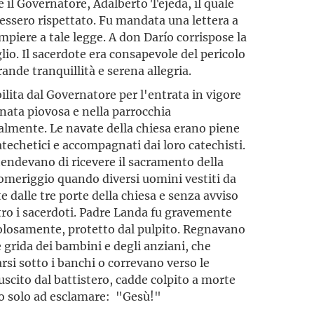
 il Governatore, Adalberto Tejeda, il quale
essero rispettato. Fu mandata una lettera a
piere a tale legge. A don Darío corrispose la
uglio. Il sacerdote era consapevole del pericolo
nde tranquillità e serena allegria.
bilita dal Governatore per l'entrata in vigore
rnata piovosa e nella parrocchia
lmente. Le navate della chiesa erano piene
catechetici e accompagnati dai loro catechisti.
tendevano di ricevere il sacramento della
 pomeriggio quando diversi uomini vestiti da
dalle tre porte della chiesa e senza avviso
ro i sacerdoti. Padre Landa fu gravemente
acolosamente, protetto dal pulpito. Regnavano
le grida dei bambini e degli anziani, che
si sotto i banchi o correvano verso le
uscito dal battistero, cadde colpito a morte
ndo solo ad esclamare: "Gesù!"