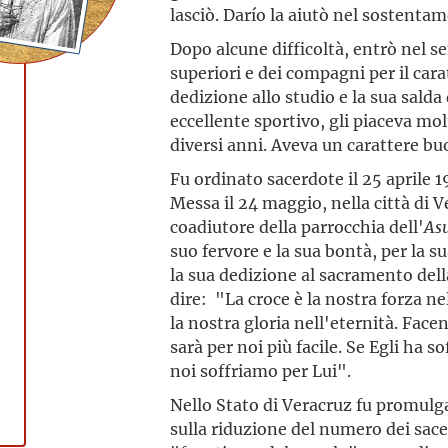
lasciò. Darío la aiutò nel sostentam
Dopo alcune difficoltà, entrò nel se
superiori e dei compagni per il cara
dedizione allo studio e la sua sald
eccellente sportivo, gli piaceva mol
diversi anni. Aveva un carattere bu
Fu ordinato sacerdote il 25 aprile
Messa il 24 maggio, nella città di 
coadiutore della parrocchia dell'
As
suo fervore e la sua bontà, per la s
la sua dedizione al sacramento dell
dire: "La croce è la nostra forza ne
la nostra gloria nell'eternità. Face
sarà per noi più facile. Se Egli ha 
noi soffriamo per Lui".
Nello Stato di Veracruz fu promulg
sulla riduzione del numero dei sacer