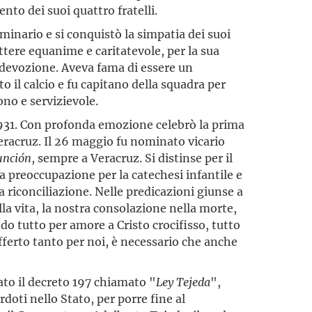
ento dei suoi quattro fratelli.
minario e si conquistò la simpatia dei suoi
ttere equanime e caritatevole, per la sua
a devozione. Aveva fama di essere un
to il calcio e fu capitano della squadra per
ono e servizievole.
 1931. Con profonda emozione celebrò la prima
Veracruz. Il 26 maggio fu nominato vicario
unción
, sempre a Veracruz. Si distinse per il
ua preoccupazione per la catechesi infantile e
a riconciliazione. Nelle predicazioni giunse a
lla vita, la nostra consolazione nella morte,
ndo tutto per amore a Cristo crocifisso, tutto
sofferto tanto per noi, è necessario che anche
ato il decreto 197 chiamato "
Ley Tejeda
",
doti nello Stato, per porre fine al