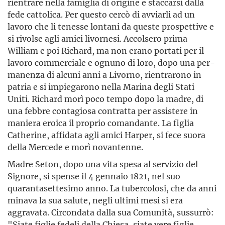
rientrare nella famiglia di origine e staccarsi dalla
fede cattolica. Per questo cercò di avviarli ad un
lavoro che li tenesse lontani da queste prospettive e
si rivolse agli amici livornesi. Accolsero prima
William e poi Richard, ma non erano portati per il
lavoro commerciale e ognuno di loro, dopo una per­
manenza di alcuni anni a Livorno, rientrarono in
patria e si impiegarono nella Marina degli Stati
Uniti. Richard morì poco tempo dopo la madre, di
una febbre contagiosa contratta per assistere in
maniera eroica il proprio coman­dante. La figlia
Catherine, affidata agli amici Harper, si fece suora
della Mercede e morì novantenne.
Madre Seton, dopo una vita spesa al servizio del
Signore, si spense il 4 gennaio 1821, nel suo
quarantasettesimo anno. La tubercolosi, che da anni
minava la sua salute, negli ultimi mesi si era
aggravata. Circondata dalla sua Comunità, sussurrò:
"Siate figlie fedeli della Chiesa, siate vere figlie