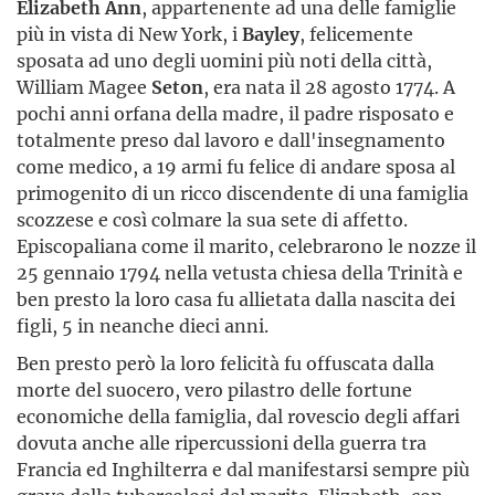
Elizabeth Ann
, appartenente ad una delle famiglie
più in vista di New York, i
Bayley
, felicemente
sposata ad uno degli uomini più noti della città,
William Magee
Seton
, era nata il 28 agosto 1774. A
pochi anni orfana della madre, il padre risposato e
totalmente preso dal lavoro e dall'insegnamento
come medico, a 19 armi fu felice di andare sposa al
primogenito di un ricco discen­dente di una famiglia
scozzese e così colmare la sua sete di affetto.
Episcopaliana come il marito, celebrarono le nozze il
25 gennaio 1794 nella vetusta chiesa della Trinità e
ben presto la loro casa fu allietata dalla nascita dei
figli, 5 in neanche dieci anni.
Ben presto però la loro felicità fu offuscata dalla
morte del suocero, vero pilastro delle fortune
economiche della famiglia, dal rovescio degli affari
dovuta anche alle riper­cussioni della guerra tra
Francia ed Inghilterra e dal manifestarsi sempre più