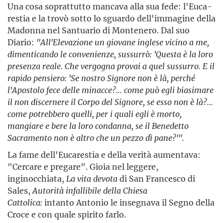
Una cosa soprattutto mancava alla sua fede: l'Euca­
restia e la trovò sotto lo sguardo dell'immagine della
Madonna nel Santuario di Montenero. Dal suo
Diario:
"All'Elevazione un giovane inglese vicino a me,
dimenticando le convenienze, sussurrò: 'Questa è la loro
presenza reale. Che vergogna provai a quel sussurro. E il
rapido pensiero: 'Se nostro Signore non è là, perché
l'Apostolo fece delle minacce?... come può egli biasimare
il non discernere il Corpo del Signore, se esso non è là?...
come potrebbero quelli, per i quali egli è morto,
mangiare e bere la loro condanna, se il Benedetto
Sacramento non è altro che un pezzo dì pane?'".
La fame dell'Eucarestia e della verità aumentava:
"Cer­care e pregare". Gioia nel leggere,
inginocchiata,
La vita devota
di San Francesco di
Sales,
Autorità infallibile della Chiesa
Cattolica:
intanto Antonio le insegnava il Segno della
Croce e con quale spirito farlo.