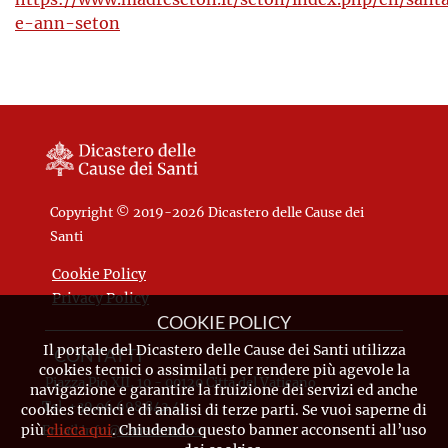
e-ann-seton
Copyright © 2019-2026 Dicastero delle Cause dei
Santi
Cookie Policy
Privacy Policy
COOKIE POLICY
Il portale del Dicastero delle Cause dei Santi utilizza
CONTATTI
cookies tecnici o assimilati per rendere più agevole la
Piazza Pio XII, 10 - 00120 Città del Vaticano
navigazione e garantire la fruizione dei servizi ed anche
Tel. +39.06.698.842.44
cookies tecnici e di analisi di terze parti. Se vuoi saperne di
più
clicca qui
. Chiudendo questo banner acconsenti all’uso
Email
info@causesanti.va