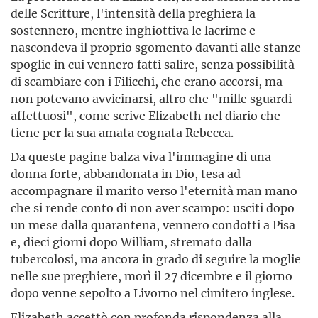
delle Scritture, l'intensità della preghiera la
sostennero, mentre inghiottiva le lacrime e
nascondeva il proprio sgomento davanti alle stanze
spoglie in cui vennero fatti salire, senza possibilità
di scambiare con i Filicchi, che erano accorsi, ma
non potevano avvicinarsi, altro che "mille sguardi
affettuosi", come scrive Elizabeth nel diario che
tiene per la sua amata cognata Rebecca.
Da queste pagine balza viva l'immagine di una
donna forte, abbandonata in Dio, tesa ad
accompagnare il marito verso l'eternità man mano
che si rende conto di non aver scampo: usciti dopo
un mese dalla quarantena, vennero condotti a Pisa
e, dieci giorni dopo William, stremato dalla
tubercolosi, ma ancora in grado di seguire la moglie
nelle sue preghiere, morì il 27 dicembre e il giorno
dopo venne sepolto a Livorno nel cimitero inglese.
Elizabeth accettò con profonda rispondenza alla