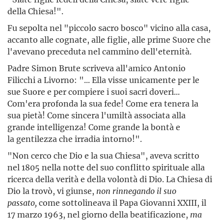
della Chiesa!".
Fu sepolta nel "piccolo sacro bosco" vicino alla casa,
accanto alle cognate, alle figlie, alle prime Suore che
l'avevano preceduta nel cammino dell'eternità.
Padre Simon Brute scriveva all'amico Antonio
Filicchi a Livorno: "... Ella visse unicamente per le
sue Suore e per compiere i suoi sacri doveri...
Com'era profonda la sua fede! Come era tenera la
sua pietà! Come sincera l'umiltà associata alla
grande intelligenza! Come grande la bontà e
la gentilezza che irradia intorno!".
"Non cerco che Dio e la sua Chiesa", aveva scritto
nel 1805 nella notte del suo conflitto spirituale alla
ricerca della verità e della volontà di Dio. La Chiesa di
Dio la trovò, vi giunse,
non rinnegando il suo
passato,
come sot­tolineava il Papa Giovanni XXIII, il
17 marzo 1963, nel giorno della beatificazione,
ma