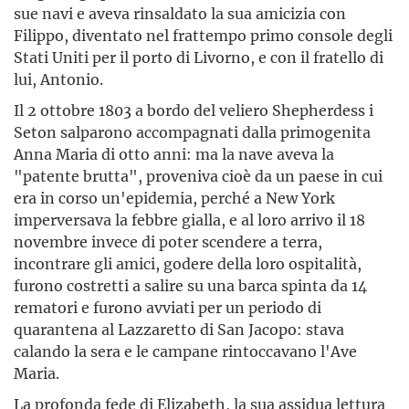
sue navi e aveva rinsaldato la sua amicizia con
Filippo, diven­tato nel frattempo primo console degli
Stati Uniti per il porto di Livorno, e con il fratello di
lui, Antonio.
Il 2 ottobre 1803 a bordo del veliero Shepherdess i
Seton salparono accompagnati dalla primogenita
Anna Maria di otto anni: ma la nave aveva la
"patente brutta", proveniva cioè da un paese in cui
era in corso un'epi­demia, perché a New York
imperversava la febbre gialla, e al loro arrivo il 18
novembre invece di poter scendere a terra,
incontrare gli amici, godere della loro ospitalità,
furono costretti a salire su una barca spinta da 14
rema­tori e furono avviati per un periodo di
quarantena al Lazzaretto di San Jacopo: stava
calando la sera e le campane rintoccavano l'Ave
Maria.
La profonda fede di Elizabeth, la sua assidua lettura