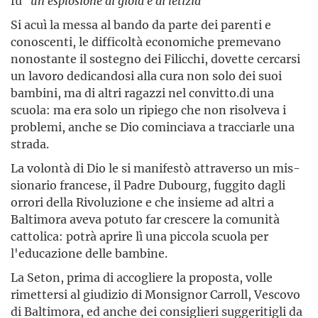
fu
"un'esplosione di gioia e di letizia"
Si acuì la messa al bando da parte dei parenti e
conoscenti, le difficoltà economiche premevano
nonostante il sostegno dei Filicchi, dovette cercarsi
un lavoro dedi­candosi alla cura non solo dei suoi
bambini, ma di altri ragazzi nel convitto.di una
scuola: ma era solo un ripiego che non risolveva i
problemi, anche se Dio cominciava a tracciarle una
strada.
La volontà di Dio le si manifestò attraverso un mis­
sionario francese, il Padre Dubourg, fuggito dagli
orrori della Rivoluzione e che insieme ad altri a
Baltimora aveva potuto far crescere la comunità
cattolica: potrà aprire lì una piccola scuola per
l'educazione delle bambine.
La Seton, prima di accogliere la proposta, volle
rimet­tersi al giudizio di Monsignor Carroll, Vescovo
di Bal­timora, ed anche dei consiglieri suggeritigli da