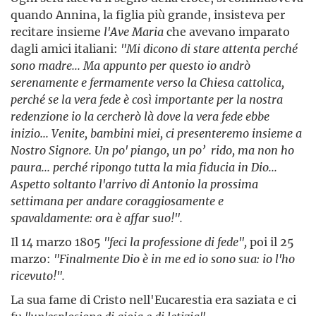
quando Annina, la figlia più grande, insisteva per
recitare insieme
l'Ave Maria
che avevano imparato
dagli amici italiani:
"Mi dicono di stare attenta perché
sono madre... Ma appunto per questo io andrò
serenamente e fermamente verso la Chiesa cattolica,
perché se la vera fede è così importante per la nostra
redenzione io la cercherò là dove la vera fede ebbe
inizio... Venite, bambini miei, ci presenteremo insieme a
Nostro Signore. Un po' piango, un po’ rido, ma non ho
paura... perché ripongo tutta la mia fiducia in Dio...
Aspetto soltanto l'arrivo di Antonio la prossima
settimana per andare coraggiosamente e
spavaldamente: ora è affar suo!".
Il 14 marzo 1805
"feci la professione di fede",
poi il 25
marzo:
"Finalmente Dio è in me ed io sono sua: io l'ho
ricevuto!".
La sua fame di Cristo nell'Eucarestia era saziata e ci