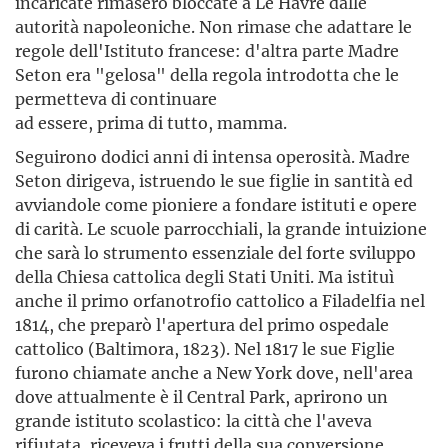
incaricate rimasero bloccate a Le Havre dalle
autorità napoleoniche. Non rimase che adat­tare le
regole dell'Istituto francese: d'altra parte Madre
Seton era "gelosa" della regola introdotta che le
permetteva di continuare
ad essere, prima di tutto, mamma.
Seguirono dodici anni di intensa operosità. Madre
Seton dirigeva, istruendo le sue figlie in santità ed
avviandole come pioniere a fondare istituti e opere
di carità. Le scuole parrocchiali, la grande intuizione
che sarà lo stru­mento essenziale del forte sviluppo
della Chiesa cattolica degli Stati Uniti. Ma istituì
anche il primo orfanotrofio cattolico a Filadelfia nel
1814, che preparò l'apertura del primo ospedale
cattolico (Baltimora, 1823). Nel 1817 le sue Figlie
furono chiamate anche a New York dove, nell'area
dove attualmente è il Central Park, aprirono un
grande istituto scolastico: la città che l'aveva
rifiutata, riceveva i frutti della sua conversione.