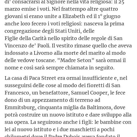
di' consacrarsi al Signore nella vita religiosa: il 25
marzo emise i voti. Nel frattempo altre quattro
giovani si erano unite a Elizabeth ed il 1° giugno
anche loro fecero i voti religiosi: nasceva la prima
congregazione degli Stati Uniti, delle
Figlie della Carità nello spirito delle regole di San
Vincenzo de' Paoli. Il vestito rimase quello che aveva
indossato a Livorno alla morte del marito al modo
delle vedove toscane. "Madre Seton" sarà ormai il
nome e così sarà sempre chiamata in seguito.
La casa di Paca Street era ormai insufficiente e, nel
susseguirsi delle cose al modo dei fioretti di San
Fran­cesco, un benefattore, Samuel Cooper, le fece
dono di un appezzamento di terreno ad
Emmitsburg, cinquanta miglia da Baltimora, dove
potrà costruire un nuovo istituto e dare sviluppo alla
sua opera. La seguirono anche i figli: le bambine con
lei al nuovo istituto e i due maschietti a pochi
chilometri dove il Padre Dubois aveva fondato il