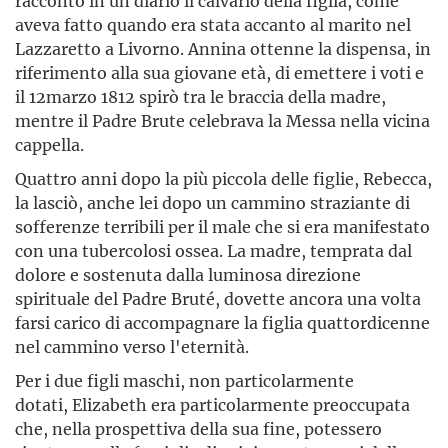
raccontò in un diario il calvario della figlia, come
aveva fatto quando era stata accanto al marito nel
Lazzaretto a Livorno. Annina ottenne la dispensa, in
riferimento alla sua giovane età, di emettere i voti e
il 12marzo 1812 spirò tra le braccia della madre,
mentre il Padre Brute celebrava la Messa nella vicina
cappella.
Quattro anni dopo la più piccola delle figlie, Rebecca,
la lasciò, anche lei dopo un cammino straziante di
sof­ferenze terribili per il male che si era manifestato
con una tubercolosi ossea. La madre, temprata dal
dolore e sostenuta dalla luminosa direzione
spirituale del Padre Bruté, dovette ancora una volta
farsi carico di accompagnare la figlia quattordicenne
nel cammino verso l'eternità.
Per i due figli maschi, non particolarmente
dotati, Elizabeth era particolarmente preoccupata
che, nella pro­spettiva della sua fine, potessero