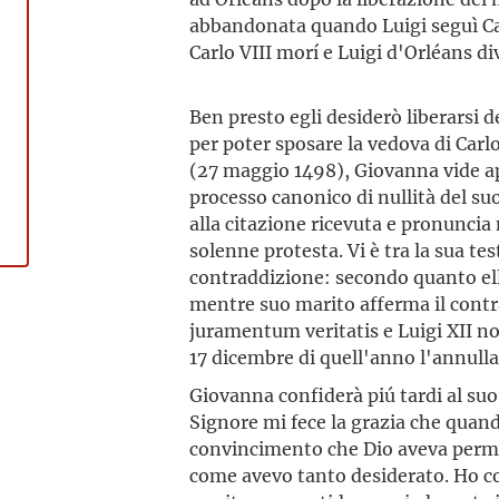
abbandonata quando Luigi seguì Carl
Carlo VIII morí e Luigi d'Orléans di
Ben presto egli desiderò liberarsi 
per poter sposare la vedova di Carl
(27 maggio 1498), Giovanna vide apr
processo canonico di nullità del su
alla citazione ricevuta e pronuncia 
solenne protesta. Vi è tra la sua te
contraddizione: secondo quanto el
mentre suo marito afferma il contra
juramentum veritatis e Luigi XII non
17 dicembre di quell'anno l'annul
Giovanna confiderà piú tardi al s
Signore mi fece la grazia che quando
convincimento che Dio aveva permes
come avevo tanto desiderato. Ho co