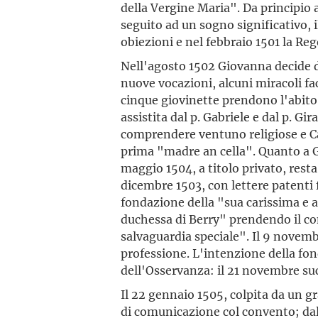
della Vergine Maria". Da principio 
seguito ad un sogno significativo, i
obiezioni e nel febbraio 1501 la Re
Nell'agosto 1502 Giovanna decide d
nuove vocazioni, alcuni miracoli fac
cinque giovinette prendono l'abito
assistita dal p. Gabriele e dal p. G
comprendere ventuno religiose e Ca
prima "madre an cella". Quanto a G
maggio 1504, a titolo privato, resta
dicembre 1503, con lettere patenti 
fondazione della "sua carissima e 
duchessa di Berry" prendendo il co
salvaguardia speciale". Il 9 novem
professione. L'intenzione della fond
dell'Osservanza: il 21 novembre suc
Il 22 gennaio 1505, colpita da un 
di comunicazione col convento; da