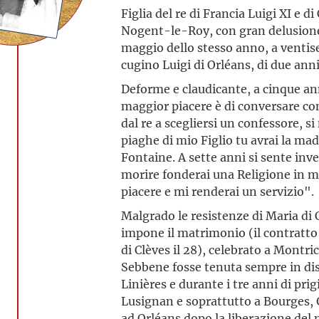
Figlia del re di Francia Luigi XI e d
Nogent-le-Roy, con gran delusione 
maggio dello stesso anno, a ventisei
cugino Luigi di Orléans, di due anni
Deforme e claudicante, a cinque ann
maggior piacere è di conversare con
dal re a scegliersi un confessore, s
piaghe di mio Figlio tu avrai la mad
Fontaine. A sette anni si sente inv
morire fonderai una Religione in m
piacere e mi renderai un servizio".
Malgrado le resistenze di Maria di 
impone il matrimonio (il contratto 
di Clèves il 28), celebrato a Montr
Sebbene fosse tenuta sempre in dis
Linières e durante i tre anni di pri
Lusignan e soprattutto a Bourges, 
ad Orléans dopo la liberazione del