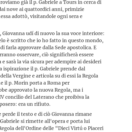
roviamo già il p. Gabriele a Tours in cerca di
 dai nove ai quattordici anni, primizie
essa adottò, visitandole ogni sera e
 Giovanna udí di nuovo la sua voce interiore:
elo è scritto che io ho fatto in questo mondo,
i farla approvare dalla Sede apostolica. E
orranno osservare, ciò significherà essere
 e sarà la via sicura per adempire ai desideri
a ispirazione il p. Gabriele prende dal
della Vergine e articola su di essi la Regola
e il p. Morin porta a Roma per
bbe approvato la nuova Regola, ma i
IV concilio del Laterano che proibiva la
posero: era un rifiuto.
e perde il testo e di ciò Giovanna rimane
abriele si rimette all'opera e porta lui
egola dell'Ordine delle "Dieci Virtú o Piaceri