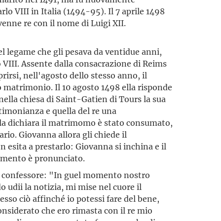
o VIII in Italia (1494-95). Il 7 aprile 1498
venne re con il nome di Luigi XII.
del legame che gli pesava da ventidue anni,
o VIII. Assente dalla consacrazione di Reims
irsi, nell'agosto dello stesso anno, il
o matrimonio. Il 10 agosto 1498 ella risponde
nella chiesa di Saint-Gatien di Tours la sua
stimonianza e quella del re una
la dichiara il matrimomo è stato consumato,
rio. Giovanna allora gli chiede il
 esita a prestarlo: Giovanna si inchina e il
lamento è pronunciato.
uo confessore: "In guel momento nostro
 udii la notizia, mi mise nel cuore il
so ciò affinché io potessi fare del bene,
nsiderato che ero rimasta con il re mio