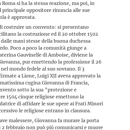
a Roma si ha la stessa reazione, ma poi, in
l principale oppositore rinuncia alle sue
gola è approvata.
i costruire un convento: si presentano
ilitano la costruzione ed il 20 ottobre 1502
 dalle mani stesse della buona duchessa
irardo. Poco a poco la comunità giunge a
terina Gauvinelle di Amboise, diviene la
iovanna, pur emettendo la professione il 26
 nel mondo fedele al suo sovrano. Il 3
firmate a Lione, Luigi XII aveva approvato la
amatissima cugina Giovanna di Francia,
nvento sotto la sua "protezione e
bre 1504 cinque religiose emettono la
atrice di affidare le sue opere ai Frati Minori
cessivo le religiose entrano in clausura.
grave malessere, Giovanna fa murare la porta
l 2 febbraio non può piú comunicarsi e muore