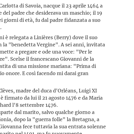
i Carlotta di Savoia, nacque il 23 aprile 1464 a
del padre che desiderava un maschio; il 19
 giorni di età, fu dal padre fidanzata a suo
.
i è relegata a Linières (Berry) dove il suo
 la "benedetta Vergine". A sei anni, invitata
i mette a pregare e ode una voce: "Per le
re". Scelse il francescano Giovanni de la
estita di una missione mariana: "Prima di
io onore. E così facendo mi darai gran
Clèves, madre del duca d'Orléans, Luigi XI
è firmato da lui il 21 agosto 1476 e da Maria
ichard l'8 settembre 1476.
parte dal marito, salvo qualche giorno a
gionia, dopo la "guerra folle" la Bretagna, a
Giovanna fece tuttavia la sua entrata solenne
 marito nel 1491, ma fu nuovamente