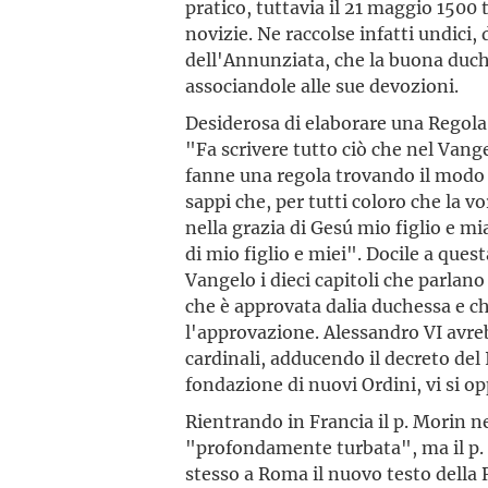
pratico, tuttavia il 21 maggio 1500 t
novizie. Ne raccolse infatti undici,
dell'Annunziata, che la buona duch
associandole alle sue devozioni.
Desiderosa di elaborare una Regola,
"Fa scrivere tutto ciò che nel Vang
fanne una regola trovando il modo d
sappi che, per tutti coloro che la v
nella grazia di Gesú mio figlio e mia
di mio figlio e miei". Docile a quest
Vangelo i dieci capitoli che parlano 
che è approvata dalia duchessa e ch
l'approvazione. Alessandro VI avre
cardinali, adducendo il decreto del 
fondazione di nuovi Ordini, vi si op
Rientrando in Francia il p. Morin n
"profondamente turbata", ma il p. G
stesso a Roma il nuovo testo della R