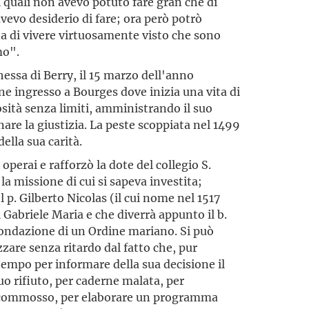
 quali non avevo potuto fare gran che di
avevo desiderio di fare; ora però potrò
na di vivere virtuosamente visto che sono
mo".
essa di Berry, il 15 marzo dell'anno
ne ingresso a Bourges dove inizia una vita di
osità senza limiti, amministrando il suo
re la giustizia. La peste scoppiata nel 1499
ella sua carità.
 operai e rafforzò la dote del collegio S.
la missione di cui si sapeva investita;
l p. Gilberto Nicolas (il cui nome nel 1517
 Gabriele Maria e che diverrà appunto il b.
 fondazione di un Ordine mariano. Si può
zzare senza ritardo dal fatto che, pur
empo per informare della sua decisione il
uo rifiuto, per caderne malata, per
e commosso, per elaborare un programma