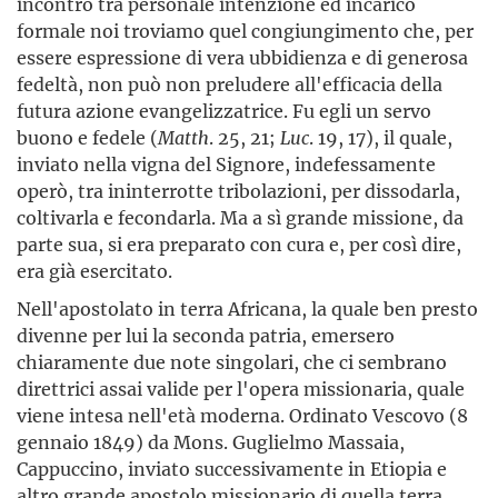
incontro tra personale intenzione ed incarico
formale noi troviamo quel congiungimento che, per
essere espressione di vera ubbidienza e di generosa
fedeltà, non può non preludere all'efficacia della
futura azione evangelizzatrice. Fu egli un servo
buono e fedele (
Matth
. 25, 21;
Luc
. 19, 17), il quale,
inviato nella vigna del Signore, indefessamente
operò, tra ininterrotte tribolazioni, per dissodarla,
coltivarla e fecondarla. Ma a sì grande missione, da
parte sua, si era preparato con cura e, per così dire,
era già esercitato.
Nell'apostolato in terra Africana, la quale ben presto
divenne per lui la seconda patria, emersero
chiaramente due note singolari, che ci sembrano
direttrici assai valide per l'opera missionaria, quale
viene intesa nell'età moderna. Ordinato Vescovo (8
gennaio 1849) da Mons. Guglielmo Massaia,
Cappuccino, inviato successivamente in Etiopia e
altro grande apostolo missionario di quella terra