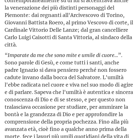
contemporaneamente su di lui si accentrava anche
la venerazione dei più distinti personaggi del
Piemonte: dai regnanti all'Arcivescovo di Torino,
Giovanni Battista Roero, al primo Vescovo di corte, il
Cardinale Vittorio Delle Lanze; dal gran cancelliere
Carlo Luigi Caisotti di Santa Vittoria, al sindaco della
città.
“
Imparate da me che sono mite e umile di cuore
...”.
Sono parole di Gesù, e come tutti i santi, anche
padre Ignazio si dava pensiero perché non fossero
cadute invano dalla bocca del Salvatore. L'umiltà
l'ebbe radicata nel cuore e viva nel suo modo di agire
e di parlare. Sapeva che l'umiltà è autentica e sincera
conoscenza di Dio e di se stesso, e per questo non
tralasciava occasione per studiare, per ammirare la
bontà e la grandezza di Dio e per approfondire la
comprensione della propria pochezza. Fino alla più
avanzata età, cioè fino a qualche anno prima della
morte, fece i lavori più umili quotidiani della vita di