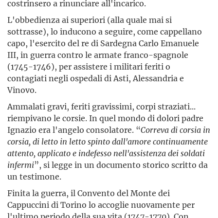
costrinsero a rinunciare all'incarico.
L'obbedienza ai superiori (alla quale mai si
sottrasse), lo inducono a seguire, come cappellano
capo, l'esercito del re di Sardegna Carlo Emanuele
III, in guerra contro le armate franco-spagnole
(1745-1746), per assistere i militari feriti o
contagiati negli ospedali di Asti, Alessandria e
Vinovo.
Ammalati gravi, feriti gravissimi, corpi straziati...
riempivano le corsie. In quel mondo di dolori padre
Ignazio era l'angelo consolatore. “
Correva di corsia in
corsia, di letto in letto spinto dall'amore continuamente
attento, applicato e indefesso nell'assistenza dei soldati
infermi
”, si legge in un documento storico scritto da
un testimone.
Finita la guerra, il Convento del Monte dei
Cappuccini di Torino lo accoglie nuovamente per
l'ultimo periodo della sua vita (1747-1770). Con