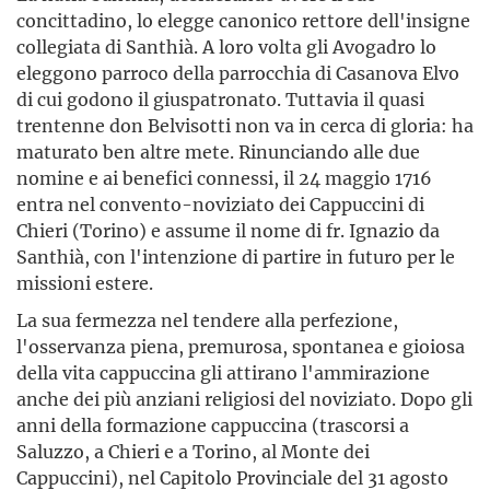
concittadino, lo elegge canonico rettore dell'insigne
collegiata di Santhià. A loro volta gli Avogadro lo
eleggono parroco della parrocchia di Casanova Elvo
di cui godono il giuspatronato. Tuttavia il quasi
trentenne don Belvisotti non va in cerca di gloria: ha
maturato ben altre mete. Rinunciando alle due
nomine e ai benefici connessi, il 24 maggio 1716
entra nel convento-noviziato dei Cappuccini di
Chieri (Torino) e assume il nome di fr. Ignazio da
Santhià, con l'intenzione di partire in futuro per le
missioni estere.
La sua fermezza nel tendere alla perfezione,
l'osservanza piena, premurosa, spontanea e gioiosa
della vita cappuccina gli attirano l'ammirazione
anche dei più anziani religiosi del noviziato. Dopo gli
anni della formazione cappuccina (trascorsi a
Saluzzo, a Chieri e a Torino, al Monte dei
Cappuccini), nel Capitolo Provinciale del 31 agosto