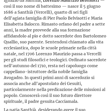
Ignazio da Santhià,
Lorenzo Maurizio Belvisotti
—
così il suo nome di battesimo — nasce il 5 giugno
1686 a Santhià (Vercelli), quarto di sei figli
dell'agiata famiglia di Pier Paolo Belvisotti e Maria
Elisabetta Balocco. Rimasto orfano del padre a sette
anni, la madre provvede alla sua formazione
affidandolo al pio e dotto sacerdote don Bartolomeo
Quallio, suo parente. Sentendosi chiamato alla vita
ecclesiastica, dopo le scuole primarie nella città
natale, nel 1706 Lorenzo Maurizio passa a Vercelli
per gli studi filosofici e teologici. Ordinato sacerdote
nell'autunno del 1710, resta nel capoluogo come
cappellano-istruttore della nobile famiglia
Avogadro. In questi primi anni di sacerdozio si
associa anche all'apostolato dei Gesuiti,
particolarmente nella predicazione delle missioni al
popolo. Conoscerà così il suo futuro direttore
spirituale, il padre gesuita Cacciamala.
La natia Santhià, desiderando avere il suo