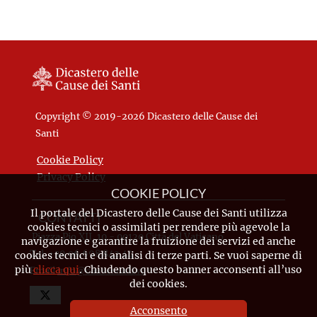
Copyright © 2019-2026 Dicastero delle Cause dei
Santi
Cookie Policy
Privacy Policy
COOKIE POLICY
Il portale del Dicastero delle Cause dei Santi utilizza
CONTATTI
cookies tecnici o assimilati per rendere più agevole la
Piazza Pio XII, 10 - 00120 Città del Vaticano
navigazione e garantire la fruizione dei servizi ed anche
Tel. +39.06.698.842.44
cookies tecnici e di analisi di terze parti. Se vuoi saperne di
più
clicca qui
. Chiudendo questo banner acconsenti all’uso
Email
info@causesanti.va
dei cookies.
Acconsento