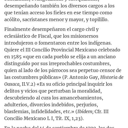
desempeñando también los diversos cargos a los
que tenían acceso los fieles en ese tiempo como
acólito, sacristanes menor y mayor, y topilillo.
Finalmente desempeñaron el cargo civil y
eclesiástico de Fiscal, que los misionersos
introdujeron o fomentaron entre los indígenas.
Quiere el III Concilio Provincial Mexicano celebrado
en 1585 «que en cada pueblo se elija a un anciano
distinguido por sus irreprochables costumbres,
quien al lado de los párrocos sea perpetuo censor de
las costumbres públicas» (P. Antonio Gay,
Historia de
Oaxaca,
II.V.2) «Es su oficio principal inquirir los
delitos y vicios que perturban la moralidad,
descubriendo al cura los amancebamientos,
adulterios, divorcios indebidos, perjurios,
blasfemias, infidelidades, etc.» (
Ibídem;
Cfr. III
Concilio Mexicano L I, Tít. IX, 1,23).
En la noche del 14 de septiembre de 1700, los dos