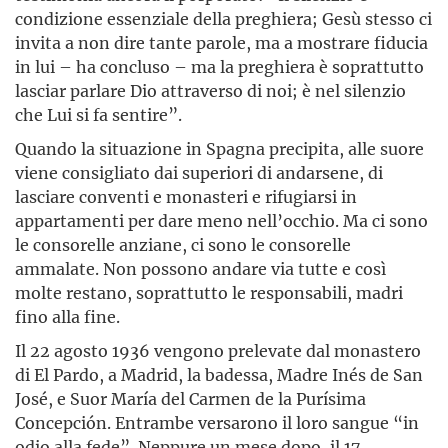
condizione essenziale della preghiera; Gesù stesso ci
invita a non dire tante parole, ma a mostrare fiducia
in lui – ha concluso – ma la preghiera è soprattutto
lasciar parlare Dio attraverso di noi; è nel silenzio
che Lui si fa sentire”.
Quando la situazione in Spagna precipita, alle suore
viene consigliato dai superiori di andarsene, di
lasciare conventi e monasteri e rifugiarsi in
appartamenti per dare meno nell’occhio. Ma ci sono
le consorelle anziane, ci sono le consorelle
ammalate. Non possono andare via tutte e così
molte restano, soprattutto le responsabili, madri
fino alla fine.
Il 22 agosto 1936 vengono prelevate dal monastero
di El Pardo, a Madrid, la badessa, Madre Inés de San
José, e Suor María del Carmen de la Purísima
Concepción. Entrambe versarono il loro sangue “in
odio alla fede”. Neppure un mese dopo, il 17