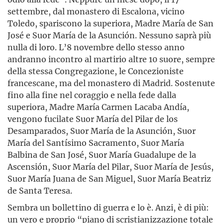
settembre, dal monastero di Escalona, vicino
Toledo, spariscono la superiora, Madre María de San
José e Suor María de la Asunción. Nessuno saprà più
nulla di loro. L’8 novembre dello stesso anno
andranno incontro al martirio altre 10 suore, sempre
della stessa Congregazione, le Concezioniste
francescane, ma del monastero di Madrid. Sostenute
fino alla fine nel coraggio e nella fede dalla
superiora, Madre María Carmen Lacaba Andía,
vengono fucilate Suor María del Pilar de los
Desamparados, Suor María de la Asunción, Suor
María del Santísimo Sacramento, Suor María
Balbina de San José, Suor María Guadalupe de la
Ascensión, Suor María del Pilar, Suor María de Jesús,
Suor María Juana de San Miguel, Suor María Beatriz
de Santa Teresa.
Sembra un bollettino di guerra e lo è. Anzi, è di più:
un vero e proprio “piano di scristianizzazione totale