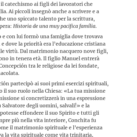
il catechismo ai figli dei lavoratori che
ia. Ai piccoli insegnò anche a scrivere e a
e uno spiccato talento per la scrittura,
opera:
Historia de una muy pacifica família
.
 e con lui formò una famiglia dove trovava
 dove la priorità era l’educazione cristiana
delle virtù. Dal matrimonio nacquero nove figli,
ono in tenera età. Il figlio Manuel entrerà
Concepción tra le religiose da lei fondate,
acolata.
ón partecipò ai suoi primi esercizi spirituali,
o il suo ruolo nella Chiesa: «La tua missione
missione si concretizzerà in una espressione
 Salvatore degli uomini, salvali!» e la
potesse effondere il suo Spirito e tutti gli
pre più nella vita interiore, Conchita fu
come il matrimonio spirituale e l’esperienza
 la vita spirituale come vita trinitaria,