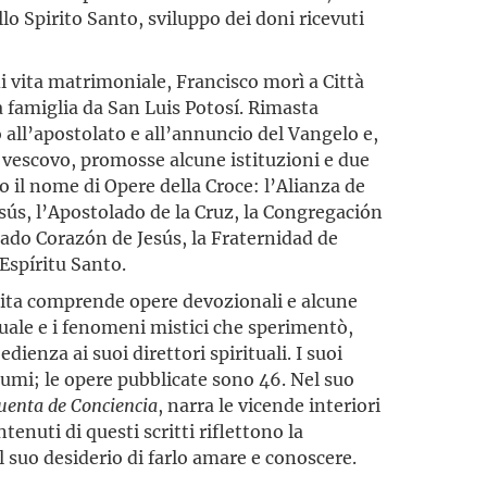
lo Spirito Santo, sviluppo dei doni ricevuti
di vita matrimoniale, Francisco morì a Città
la famiglia da San Luis Potosí. Rimasta
all’apostolato e all’annuncio del Vangelo e,
 vescovo, promosse alcune istituzioni e due
o il nome di Opere della Croce: l’Alianza de
ús, l’Apostolado de la Cruz, la Congregación
grado Corazón de Jesús, la Fraternidad de
 Espíritu Santo.
chita comprende opere devozionali e alcune
tuale e i fenomeni mistici che sperimentò,
edienza ai suoi direttori spirituali. I suoi
lumi; le opere pubblicate sono 46. Nel suo
uenta de Conciencia
, narra le vicende interiori
ntenuti di questi scritti riflettono la
l suo desiderio di farlo amare e conoscere.