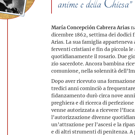
anime e della Chies
María Concepción Cabrera Arias
na
dicembre 1862, settima dei dodici f
Arias. La sua famiglia apparteneva a
ferventi cristiani e fin da piccola 
quotidianamente il rosario. Due gi
zio sacerdote. Ancora bambina ricev
comunione, nella solennità dell’I
Dopo aver ricevuto una formazione 
tredici anni cominciò a frequentare
fidanzamento durò circa nove anni, 
preghiera e di ricerca di perfezione 
venne autorizzata a ricevere l’Euca
l’autorizzazione divenne quotidian
un’attrazione per l’ascesi e la ripa
e di altri strumenti di penitenza. A 