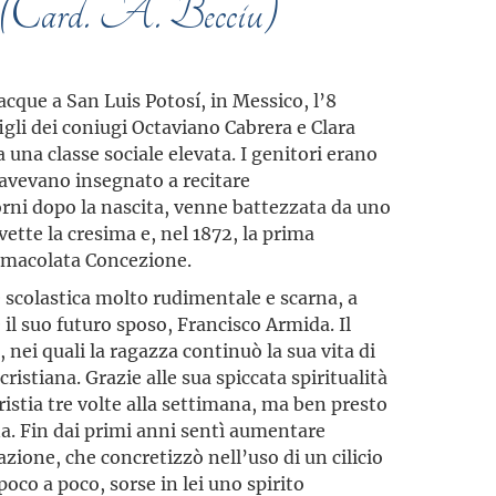
a” (Card. A. Becciu)
cque a San Luis Potosí, in Messico, l’8
igli dei coniugi Octaviano Cabrera e Clara
 una classe sociale elevata. I genitori erano
le avevano insegnato a recitare
orni dopo la nascita, venne battezzata da uno
ette la cresima e, nel 1872, la prima
mmacolata Concezione.
scolastica molto rudimentale e scarna, a
 il suo futuro sposo, Francisco Armida. Il
nei quali la ragazza continuò la sua vita di
cristiana. Grazie alle sua spiccata spiritualità
ristia tre volte alla settimana, ma ben presto
a. Fin dai primi anni sentì aumentare
razione, che concretizzò nell’uso di un cilicio
poco a poco, sorse in lei uno spirito