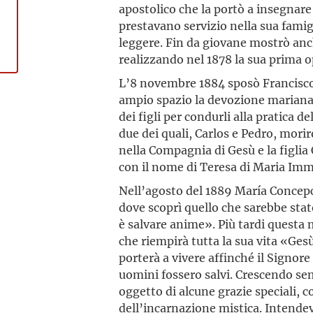
apostolico che la portò a insegnare 
prestavano servizio nella sua famigl
leggere. Fin da giovane mostrò anch
realizzando nel 1878 la sua prima 
L’8 novembre 1884 sposò Francisco
ampio spazio la devozione mariana e
dei figli per condurli alla pratica 
due dei quali, Carlos e Pedro, morir
nella Compagnia di Gesù e la figlia 
con il nome di Teresa di Maria Imm
Nell’agosto del 1889 María Concepci
dove scoprì quello che sarebbe stat
è salvare anime». Più tardi questa 
che riempirà tutta la sua vita «Gesù
porterà a vivere affinché il Signore 
uomini fossero salvi. Crescendo sem
oggetto di alcune grazie speciali, 
dell’incarnazione mistica. Intendeva