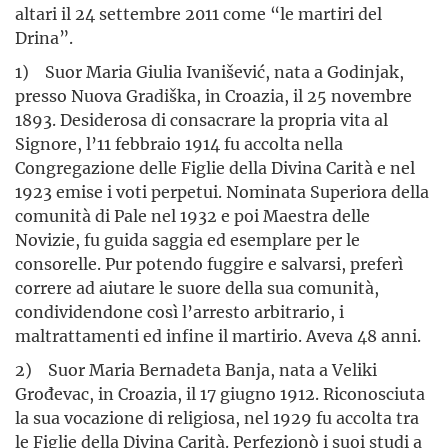
altari il 24 settembre 2011 come “le martiri del
Drina”.
1) Suor Maria Giulia Ivanišević, nata a Godinjak,
presso Nuova Gradiška, in Croazia, il 25 novembre
1893. Desiderosa di consacrare la propria vita al
Signore, l’11 febbraio 1914 fu accolta nella
Congregazione delle Figlie della Divina Carità e nel
1923 emise i voti perpetui. Nominata Superiora della
comunità di Pale nel 1932 e poi Maestra delle
Novizie, fu guida saggia ed esemplare per le
consorelle. Pur potendo fuggire e salvarsi, preferì
correre ad aiutare le suore della sua comunità,
condividendone così l’arresto arbitrario, i
maltrattamenti ed infine il martirio. Aveva 48 anni.
2) Suor Maria Bernadeta Banja, nata a Veliki
Grođevac, in Croazia, il 17 giugno 1912. Riconosciuta
la sua vocazione di religiosa, nel 1929 fu accolta tra
le Figlie della Divina Carità. Perfezionò i suoi studi a