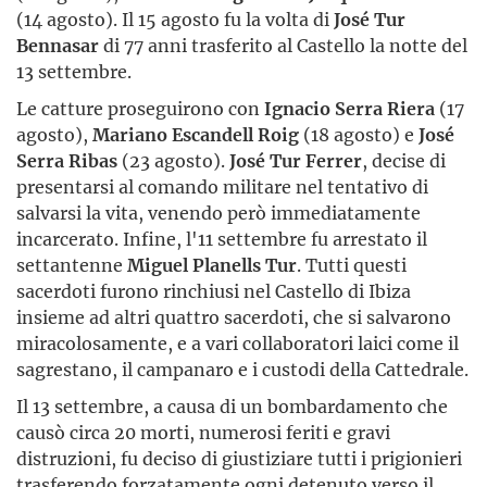
(14 agosto). Il 15 agosto fu la volta di
José Tur
Bennasar
di 77 anni trasferito al Castello la notte del
13 settembre.
Le catture proseguirono con
Ignacio Serra Riera
(17
agosto),
Mariano Escandell Roig
(18 agosto) e
José
Serra Ribas
(23 agosto).
José Tur Ferrer
, decise di
presentarsi al comando militare nel tentativo di
salvarsi la vita, venendo però immediatamente
incarcerato. Infine, l'11 settembre fu arrestato il
settantenne
Miguel Planells Tur
. Tutti questi
sacerdoti furono rinchiusi nel Castello di Ibiza
insieme ad altri quattro sacerdoti, che si salvarono
miracolosamente, e a vari collaboratori laici come il
sagrestano, il campanaro e i custodi della Cattedrale.
Il 13 settembre, a causa di un bombardamento che
causò circa 20 morti, numerosi feriti e gravi
distruzioni, fu deciso di giustiziare tutti i prigionieri
trasferendo forzatamente ogni detenuto verso il