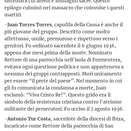
sistematici di arredi e immagini sacre. Questo
epilogo culminò nel massacro che coinvolse i questi
martiri.
-
Juan Torres Torres
, capofila della Causa è anche il
più giovane del gruppo. Descritto come molto
affettuoso, umile, premuroso e rispettoso verso i
genitori. Fu ordinato sacerdote il 6 giugno 1936,
appena due mesi prima della morte. Nominato
Rettore di una parrocchia nell'isola di Formentera,
evitava ogni questione politica e non apparteneva a
nessuno dei gruppi contrapposti. Morì unicamente
per essere “il prete del paese”. Nel momento in cui
gli fu comunicata la condanna a morte, Juan
esclamò: "Viva Cristo Re!". Questo grido era il
simbolo della resistenza cristiana contro l'ateismo
militante dei persecutori. Fu ucciso il 7 agosto 1936.
-
Antonio Tur Costa
, sacerdote della diocesi di Ibiza,
incaricato come Rettore della parrocchia di San