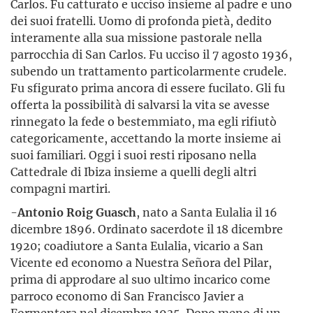
Carlos. Fu catturato e ucciso insieme al padre e uno
dei suoi fratelli. Uomo di profonda pietà, dedito
interamente alla sua missione pastorale nella
parrocchia di San Carlos. Fu ucciso il 7 agosto 1936,
subendo un trattamento particolarmente crudele.
Fu sfigurato prima ancora di essere fucilato. Gli fu
offerta la possibilità di salvarsi la vita se avesse
rinnegato la fede o bestemmiato, ma egli rifiutò
categoricamente, accettando la morte insieme ai
suoi familiari. Oggi i suoi resti riposano nella
Cattedrale di Ibiza insieme a quelli degli altri
compagni martiri.
-
Antonio Roig Guasch
, nato a Santa Eulalia il 16
dicembre 1896. Ordinato sacerdote il 18 dicembre
1920; coadiutore a Santa Eulalia, vicario a San
Vicente ed economo a Nuestra Señora del Pilar,
prima di approdare al suo ultimo incarico come
parroco economo di San Francisco Javier a
Formentera nel dicembre 1935. Dopo meno di un