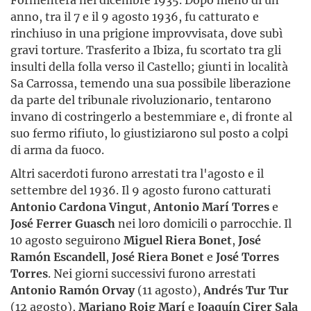
anno, tra il 7 e il 9 agosto 1936, fu catturato e
rinchiuso in una prigione improvvisata, dove subì
gravi torture. Trasferito a Ibiza, fu scortato tra gli
insulti della folla verso il Castello; giunti in località
Sa Carrossa, temendo una sua possibile liberazione
da parte del tribunale rivoluzionario, tentarono
invano di costringerlo a bestemmiare e, di fronte al
suo fermo rifiuto, lo giustiziarono sul posto a colpi
di arma da fuoco.
Altri sacerdoti furono arrestati tra l'agosto e il
settembre del 1936. Il 9 agosto furono catturati
Antonio Cardona Vingut
,
Antonio Marí Torres
e
José Ferrer Guasch
nei loro domicili o parrocchie. Il
10 agosto seguirono
Miguel Riera Bonet
,
José
Ramón Escandell
,
José Riera Bonet
e
José Torres
Torres
. Nei giorni successivi furono arrestati
Antonio Ramón Orvay
(11 agosto),
Andrés Tur Tur
(12 agosto),
Mariano Roig Marí
e
Joaquín Cirer Sala