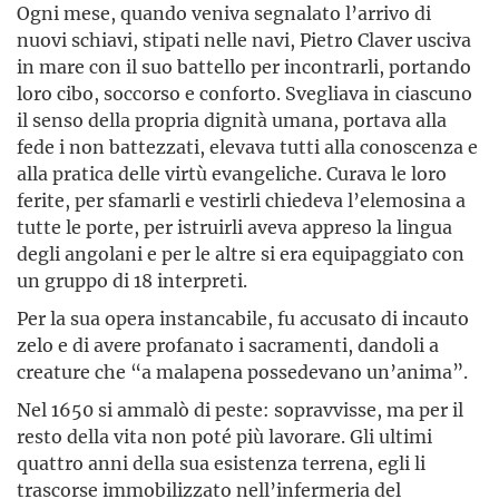
Ogni mese, quando veniva segnalato l’arrivo di
nuovi schiavi, stipati nelle navi, Pietro Claver usciva
in mare con il suo battello per incontrarli, portando
loro cibo, soccorso e conforto. Svegliava in ciascuno
il senso della propria dignità umana, portava alla
fede i non battezzati, elevava tutti alla conoscenza e
alla pratica delle virtù evangeliche. Curava le loro
ferite, per sfamarli e vestirli chiedeva l’elemosina a
tutte le porte, per istruirli aveva appreso la lingua
degli angolani e per le altre si era equipaggiato con
un gruppo di 18 interpreti.
Per la sua opera instancabile, fu accusato di incauto
zelo e di avere profanato i sacramenti, dandoli a
creature che “a malapena possedevano un’anima”.
Nel 1650 si ammalò di peste: sopravvisse, ma per il
resto della vita non poté più lavorare. Gli ultimi
quattro anni della sua esistenza terrena, egli li
trascorse immobilizzato nell’infermeria del