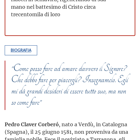
mano nel battesimo di Cristo circa
trecentomila di loro
BIOGRAFIA
"Come posso fare ad amare davvero il Signore?
Che debbo fare per piacergli? Insegnamelo. Egli
mi dà grandi desideri di essere tutto suo, ma non
so come fare”
Pedro Claver Corberó
, nato a Verdù, in Catalogna
(Spagna), il 25 giugno 1581, non proveniva da una
famiglia nobile. Fece il noviziato a Tarragona, gli