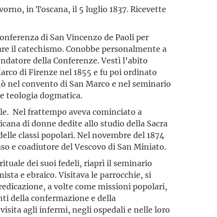
orno, in Toscana, il 5 luglio 1837. Ricevette
Conferenza di San Vincenzo de Paoli per
nare il catechismo. Conobbe personalmente a
ondatore della Conferenze. Vestì l’abito
rco di Firenze nel 1855 e fu poi ordinato
gnò nel convento di San Marco e nel seminario
a e teologia dogmatica.
ale. Nel frattempo aveva cominciato a
ana di donne dedite allo studio della Sacra
 delle classi popolari. Nel novembre del 1874
aso e coadiutore del Vescovo di San Miniato.
uale dei suoi fedeli, riaprì il seminario
ista e ebraico. Visitava le parrocchie, si
redicazione, a volte come missioni popolari,
ti della confermazione e della
visita agli infermi, negli ospedali e nelle loro