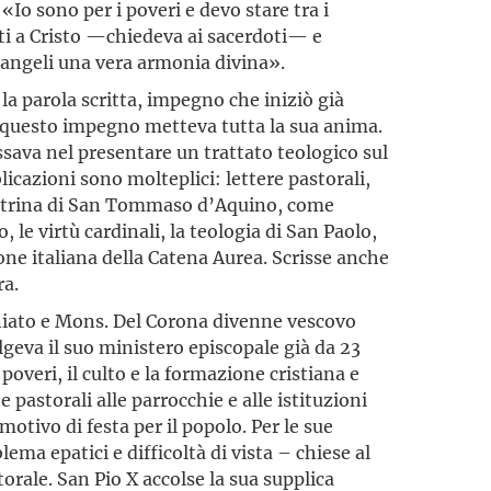
. «Io sono per i poveri e devo stare tra i
i a Cristo —chiedeva ai sacerdoti— e
 angeli una vera armonia divina».
la parola scritta, impegno che iniziò già
 questo impegno metteva tutta la sua anima.
sava nel presentare un trattato teologico sul
icazioni sono molteplici: lettere pastorali,
dottrina di San Tommaso d’Aquino, come
o, le virtù cardinali, la teologia di San Paolo,
one italiana della Catena Aurea. Scrisse anche
ra.
niato e Mons. Del Corona divenne vescovo
olgeva il suo ministero episcopale già da 23
poveri, il culto e la formazione cristiana e
e pastorali alle parrocchie e alle istituzioni
motivo di festa per il popolo. Per le sue
lema epatici e difficoltà di vista – chiese al
orale. San Pio X accolse la sua supplica