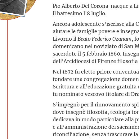
Pio Alberto Del Corona nacque a Liv
il battesimo l’8 luglio.
Ancora adolescente s’iscrisse alla 
aiutare le famiglie povere e inseg
Livorno il
Beato Federico Ozanam
, f
domenicano nel noviziato di San Ma
sacerdote il 5 febbraio 1860. Inse
dell’Arcidiocesi di Firenze filosofi
Nel 1872 fu eletto priore conventu
fondare una congregazione domenic
Scrittura e all’educazione gratuita
fu nominato vescovo titolare di Dr
S’impegnò per il rinnovamento spirit
dove insegnò filosofia, teologia tom
dedicava in modo particolare alla p
e all’amministrazione dei sacramen
riconciliazione, senza trascurare la 