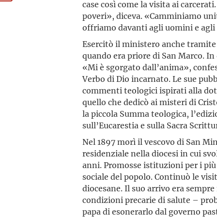
case così come la visita ai carcerati
poveri», diceva. «Camminiamo unit
offriamo davanti agli uomini e agli
Esercitò il ministero anche tramite 
quando era priore di San Marco. In
«Mi è sgorgato dall’anima», confes
Verbo di Dio incarnato. Le sue pubbl
commenti teologici ispirati alla 
quello che dedicò ai misteri di Crist
la piccola Summa teologica, l’edizi
sull’Eucarestia e sulla Sacra Scrittu
Nel 1897 morì il vescovo di San Mi
residenziale nella diocesi in cui sv
anni. Promosse istituzioni per i più 
sociale del popolo. Continuò le visit
diocesane. Il suo arrivo era sempre 
condizioni precarie di salute – prob
papa di esonerarlo dal governo past