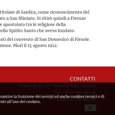
titolare di Sardica, come riconoscimento del
o a San Miniato. Si ritirò quindi a Firenze
e apostolato tra le religiose della
llo Spirito Santo che aveva fondato.
rati del convento di San Domenico di Fiesole.
zione. Morì il 15 agosto 1912.
CONTATTI
Piazza Pio XII, 10 - 00120 Città del Vaticano
Tel. +39.06.698.842.44
rantire la fruizione dei servizi ed anche cookies tecnici e di
Email
info@causesanti.va
ti all’uso dei cookies.