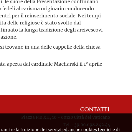
li, le suore della Presentazione continuano
 fedeli al carisma originario conducendo
 centri per il reinserimento sociale. Nei tempi
ta delle religiose è stato svolto dal
tinuato la lunga tradizione degli arcivescovi
gazione.
si trovano in una delle cappelle della chiesa
ta aperta dal cardinale Macharski il 1° aprile
CONTATTI
Piazza Pio XII, 10 - 00120 Città del Vaticano
Tel. +39.06.698.842.44
rantire la fruizione dei servizi ed anche cookies tecnici e di
Email
info@causesanti.va