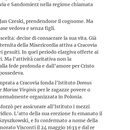
covia e Sandomierz nella regione chiamata
le Jan Czeski, prendendone il cognome. Ma
ase vedova e senza figli.
 scelta: decise di consacrare la sua vita. Già
ternita della Misericordia attiva a Cracovia
i gesuiti. In quel periodo elargiva offerte ai
. Ma l’attività caritativa non la
la fede profonda e dall’amore per Cristo
 possedeva.
mprata a Cracovia fonda l’Istituto
Domus
e Mariae Virginis
per le ragazze povere o
formalmente organizzata in Polonia.
forzò per assicurare all’Istituto i mezzi
dico. L’atto della sua erezione fu emanato il
 Szyszkowski, e fu confermato a nome della
norato Visconti il 24 maggio 1633 e dal re