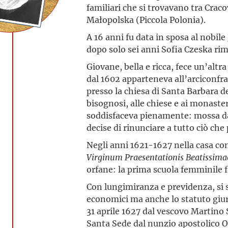
familiari che si trovavano tra Cra
Małopolska (Piccola Polonia).
A 16 anni fu data in sposa al nobi
dopo solo sei anni Sofia Czeska rim
Giovane, bella e ricca, fece un’altra
dal 1602 apparteneva all’arciconfra
presso la chiesa di Santa Barbara de
bisognosi, alle chiese e ai monasteri
soddisfaceva pienamente: mossa dal
decise di rinunciare a tutto ciò che
Negli anni 1621-1627 nella casa co
Virginum Praesentationis Beatissima
orfane: la prima scuola femminile 
Con lungimiranza e previdenza, si s
economici ma anche lo statuto giuri
31 aprile 1627 dal vescovo Martino
Santa Sede dal nunzio apostolico O