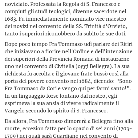
noviziato. Professata la Regola di S. Francesco e
compiuti gli studi teologici, divenne sacerdote nel
1683. Fu immediatamente nominato vice maestro
dei novizi nel convento della SS. Trinità d'Orvieto,
tanto i superiori riconobbero da subito le sue doti.
Dopo poco tempo Fra Tommaso udì parlare dei Ritiri
che iniziavano a fiorire nell'Ordine e dell'intenzione
dei superiori della Provincia Romana di instaurarne
uno nel convento di Civitella (oggi Bellegra). La sua
richiesta fu accolta e il giovane frate bussò così alla
porta del povero convento nel 1684, dicendo: "Sono
Fra Tommaso da Cori e vengo qui per farmi santo!".
In un linguaggio forse lontano dal nostro, egli
esprimeva la sua ansia di vivere radicalmente il
Vangelo secondo lo spirito di S. Francesco.
Da allora, Fra Tommaso dimorerà a Bellegra fino alla
morte, eccezion fatta per lo spazio di sei anni (1703-
1709) nei quali sarà Guardiano nel convento di