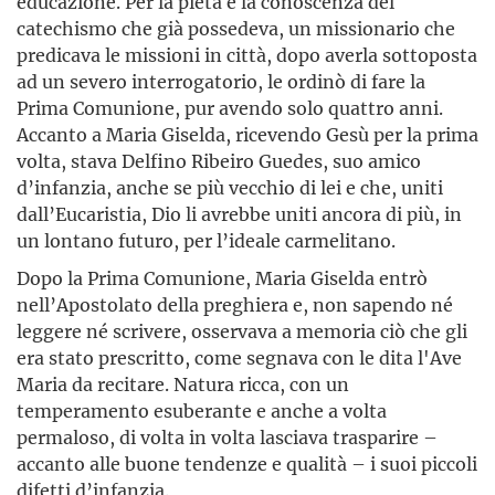
educazione. Per la pietà e la conoscenza del
catechismo che già possedeva, un missionario che
predicava le missioni in città, dopo averla sottoposta
ad un severo interrogatorio, le ordinò di fare la
Prima Comunione, pur avendo solo quattro anni.
Accanto a Maria Giselda, ricevendo Gesù per la prima
volta, stava Delfino Ribeiro Guedes, suo amico
d’infanzia, anche se più vecchio di lei e che, uniti
dall’Eucaristia, Dio li avrebbe uniti ancora di più, in
un lontano futuro, per l’ideale carmelitano.
Dopo la Prima Comunione, Maria Giselda entrò
nell’Apostolato della preghiera e, non sapendo né
leggere né scrivere, osservava a memoria ciò che gli
era stato prescritto, come segnava con le dita l'Ave
Maria da recitare. Natura ricca, con un
temperamento esuberante e anche a volta
permaloso, di volta in volta lasciava trasparire –
accanto alle buone tendenze e qualità – i suoi piccoli
difetti d’infanzia.