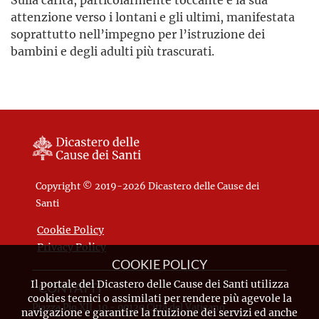
attenzione verso i lontani e gli ultimi, manifestata
soprattutto nell’impegno per l’istruzione dei
bambini e degli adulti più trascurati.
Copyright © 2019-2026 Dicastero delle Cause dei
Santi
Cookie Policy
Privacy Policy
COOKIE POLICY
Il portale del Dicastero delle Cause dei Santi utilizza
CONTATTI
cookies tecnici o assimilati per rendere più agevole la
Piazza Pio XII, 10 - 00120 Città del Vaticano
navigazione e garantire la fruizione dei servizi ed anche