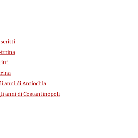
scritti
ottrina
itti
trina
i anni di Antiochia
i anni di Costantinopoli