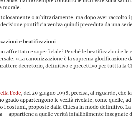
e cause, hanno sempre condotto le inchieste sulla santi
a morale.
ttolosamente o arbitrariamente, ma dopo aver raccolto i 
La decisione pontificia veniva quindi preceduta da una seri
zzazioni e beatificazioni
 affrettato e superficiale? Perché le beatificazioni e le 
ersale: «La canonizzazione è la suprema glorificazione da
arattere decretorio, definitivo e precettivo per tuttta la
ella Fede
, del 29 giugno 1998, precisa, al riguardo, che 
rimo grado appartengono le verità rivelate, come quelle, 
 o i costumi, proposte dalla Chiesa in modo definitivo. L
asia – appartiene a quelle verità infallibilmente insegnat