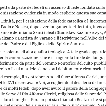
etta da parte dei fedeli un assenso di fede fondato sulla
anonizzazione evidenzia in modo esplicito questa sua cara
Trinità, per l’esaltazione della fede cattolica e l’incremen
 Paolo e Nostra, dopo aver lungamente riflettuto, invocato
ariamo e definiamo Santi i Beati Stanisław Kazimierczyk, 
Salzano e Battista da Varano e li iscriviamo nell’Albo dei 
 del Padre e del Figlio e dello Spirito Santo».
le solenne di alta qualità teologica. A tale grado apparti
er la canonizzazione, che è il traguardo finale del lungo 
nferimento da parte del Sommo Pontefice del culto pubblic
olo o il cui martirio siano stati debitamente riconosciuti
ad esempio, il 23 ottobre 2010, di Suor Alfonsa Clerici, u
to XVI decretava: «Noi, accogliendo il desiderio del nost
to e di molti fedeli, dopo aver avuto il parere della Congre
e Serva di Dio Alfonsa Clerici, religiosa delle Suore del
e loro famiglie, d’ora in poi sia chiamata Beata e che si po
o, nel giorno della sua nascita al Cielo, il 14 gennaio. Nel 