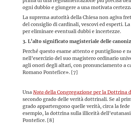
prima di una regolamentazione più precisa dell
ogni dubbio e giungere a una motivata certezz
La suprema autorità della Chiesa non agiva fre
del consiglio di cardinali, vescovi ed esperti. 
per eliminare eventuali dubbi e incertezze.
3. L’alto significato magisteriale delle canoni
Perché questo esame attento e puntiglioso e non
nell’esercizio del suo magistero ordinario univ
agli onori degli altari, con pronunciamento a c
Romano Pontefice». [7]
Una
Nota
della Congregazione per la Dottrina d
secondo grado delle verità dottrinali. Se al p
grado appartengono quelle verità, circa la fede
esempio, la dottrina sulla illiceità dell’eutan
Pontefice. [8]