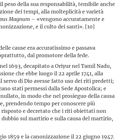
 il peso della sua responsabilità, temibile anche
izione dei tempi, alla molteplicità e varietà
pus Magnum
– «vengono accuratamente e
nizzazione, e il culto dei santi». [10]
delle cause era accuratissimo e passava
soprattutto, dal promotore della fede.
nel 1693, decapitato a Oriyur nel Tamil Nadu,
ssione che ebbe luogo il 22 aprile 1741, alla
ervo di Dio avesse fatto uso dei riti predetti;
erano stati permessi dalla Sede Apostolica; e
nullato, in modo che nel prosieguo della causa
one, prendendo tempo per conoscere più
risposto e decretato che i riti obiettati non
l dubbio sul martirio e sulla causa del martirio,
gio 1859 e la canonizzazione il 22 giugno 1947.