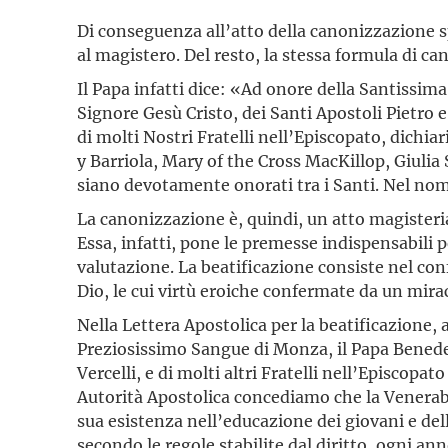
Di conseguenza all’atto della canonizzazione sp
al magistero. Del resto, la stessa formula di c
Il Papa infatti dice: «Ad onore della Santissima 
Signore Gesù Cristo, dei Santi Apostoli Pietro e
di molti Nostri Fratelli nell’Episcopato, dichi
y Barriola, Mary of the Cross MacKillop, Giulia 
siano devotamente onorati tra i Santi. Nel nome
La canonizzazione è, quindi, un atto magisteria
Essa, infatti, pone le premesse indispensabili p
valutazione. La beatificazione consiste nel co
Dio, le cui virtù eroiche confermate da un mirac
Nella Lettera Apostolica per la beatificazione, 
Preziosissimo Sangue di Monza, il Papa Benedet
Vercelli, e di molti altri Fratelli nell’Episcopa
Autorità Apostolica concediamo che la Venerabil
sua esistenza nell’educazione dei giovani e dell
secondo le regole stabilite dal diritto, ogni ann