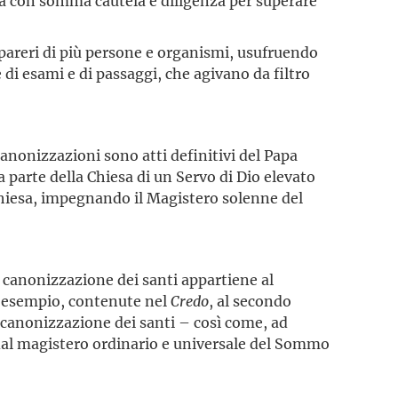
tà con somma cautela e diligenza per superare
pareri di più persone e organismi, usufruendo
e di esami e di passaggi, che agivano da filtro
canonizzazioni sono atti definitivi del Papa
 parte della Chiesa di un Servo di Dio elevato
 Chiesa, impegnando il Magistero solenne del
la canonizzazione dei santi appartiene al
ad esempio, contenute nel
Credo
, al secondo
a canonizzazione dei santi – così come, ad
e dal magistero ordinario e universale del Sommo