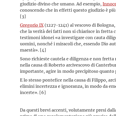
giudizio divino che umano. Ad esempio,
Innoce
conoscendo che in effetti questo giudizio è più
[3]
Gregorio IX
(1227-1241) al vescovo di Bologna,
che la verità dei fatti non si chiarisce in fre
testimoni idonei «a investigare con cauta diligen
uomini, nonché i miracoli che, essendo Dio auto
maestà». [4]
Sono richieste cautela e diligenza e non fretta 
nella causa di Roberto arcivescovo di Canterbu
importante, agire in modo precipitoso quanto p
E lo stesso pontefice nella causa di Filippo, ar
elimini incertezza e ignoranza, in modo da emet
incerte». [6]
Da questi brevi accenti, volutamente presi dall