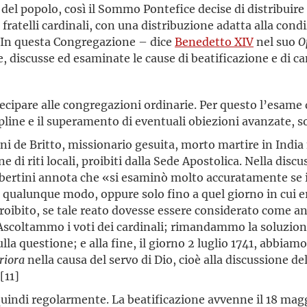
 del popolo, così il Sommo Pontefice decise di distribuire
 fratelli cardinali, con una distribuzione adatta alla cond
à. In questa Congregazione – dice
Benedetto XIV
nel suo
O
discusse ed esaminate le cause di beatificazione e di cano
ecipare alle congregazioni ordinarie. Per questo l’esame 
scipline e il superamento di eventuali obiezioni avanzate, 
i de Britto, missionario gesuita, morto martire in India 
 di riti locali, proibiti dalla Sede Apostolica. Nella discu
bertini annota che «si esaminò molto accuratamente se il s
in qualunque modo, oppure solo fino a quel giorno in cui 
oibito, se tale reato dovesse essere considerato come an
o. Ascoltammo i voti dei cardinali; rimandammo la soluzi
la questione; e alla fine, il giorno 2 luglio 1741, abbiamo 
riora
nella causa del servo di Dio, cioè alla discussione de
[11]
quindi regolarmente. La beatificazione avvenne il 18 mag