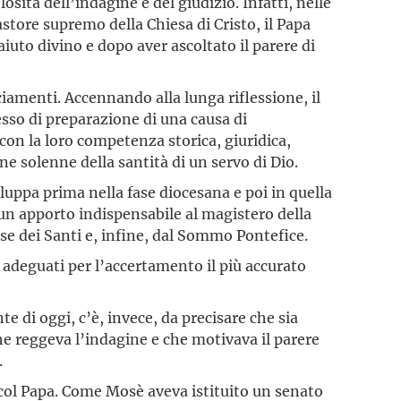
osità dell’indagine e del giudizio. Infatti, nelle
astore supremo della Chiesa di Cristo, il Papa
iuto divino e dopo aver ascoltato il parere di
iamenti. Accennando alla lunga riflessione, il
sso di preparazione di una causa di
on la loro competenza storica, giuridica,
one solenne della santità di un servo di Dio.
luppa prima nella fase diocesana e poi in quella
un apporto indispensabile al magistero della
se dei Santi e, infine, dal Sommo Pontefice.
 adeguati per l’accertamento il più accurato
di oggi, c’è, invece, da precisare che sia
che reggeva l’indagine e che motivava il parere
.
 col Papa. Come Mosè aveva istituito un senato