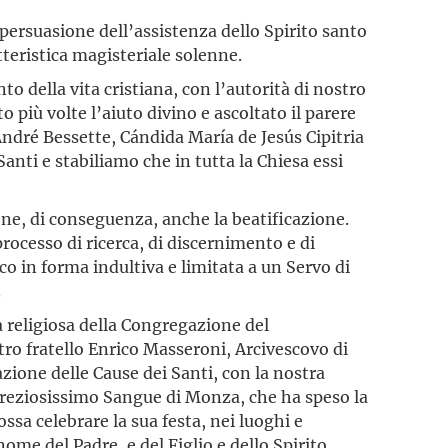
 persuasione dell’assistenza dello Spirito santo
tteristica magisteriale solenne.
to della vita cristiana, con l’autorità di nostro
 più volte l’aiuto divino e ascoltato il parere
André Bessette, Cándida María de Jesús Cipitria
Santi e stabiliamo che in tutta la Chiesa essi
ene, di conseguenza, anche la beatificazione.
processo di ricerca, di discernimento e di
o in forma indultiva e limitata a un Servo di
.
na religiosa della Congregazione del
ro fratello Enrico Masseroni, Arcivescovo di
gazione delle Cause dei Santi, con la nostra
 Preziosissimo Sangue di Monza, che ha speso la
ssa celebrare la sua festa, nei luoghi e
nome del Padre, e del Figlio e dello Spirito