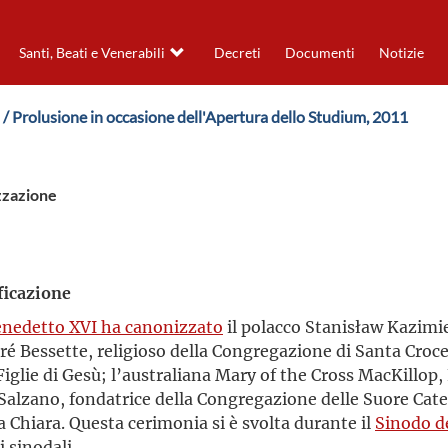
Santi, Beati e Venerabili
Decreti
Documenti
Notizie
/ Prolusione in occasione dell'Apertura dello Studium, 2011
izzazione
ficazione
enedetto XVI ha canonizzato
il polacco Stanisław Kazimie
é Bessette, religioso della Congregazione di Santa Croce;
Figlie di Gesù; l’australiana Mary of the Cross MacKillop
 Salzano, fondatrice della Congregazione delle Suore Catec
a Chiara. Questa cerimonia si è svolta durante il
Sinodo d
i sinodali.