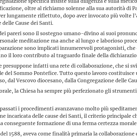
islazione specifica insiste sulla diligenza e sulla meticol
icazione, oltre al richiamo solenne alla sua autorità di P
er lungamente riflettuto, dopo aver invocato più volte l’a
 delle Cause dei Santi.
 dei pareri sono il sostegno umano-divino ai suoi pronunc
ersonale meditazione ma anche al lungo e laborioso proce
parazione sono implicati innumerevoli protagonisti, che c
nno il loro contributo al traguardo finale della dichiarazi
 presuppone infatti una rete di collaborazione, che si svi
le del Sommo Pontefice. Tutto questo lavoro costituisce 
sso, dal Vescovo diocesano, dalla Congregazione delle Cau
torale, la Chiesa ha sempre più perfezionato gli strumenti
passati i procedimenti avanzavano molto più speditamente 
 incaricata delle cause dei Santi, il criterio principale 
ti e la conseguente formazione di una ferma certezza morale
 del 1588, aveva come finalità primaria la collaborazione