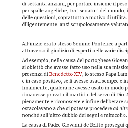
di settanta anziani, per portare insieme il peso
per spalle angeliche, tra i senatori del mondo, i
delle questioni, soprattutto a motivo di utilit
diligentemente, anzi scrupolosamente valutate, 
All’inizio era lo stesso Sommo Pontefice a part
attraverso il giudizio di esperti nelle varie di
Ad esempio, nella causa del portoghese Giovann
si obiettò che avesse fatto uso nella sua missione
presenza di
Benedetto XIV
, lo stesso Papa Lam
e in caso positivo, se li avesse usati sempre e 
finalmente, qualora ne avesse usato in modo pr
rimanesse provato il martirio del servo di Di
pienamente e riconoscere e infine deliberare sul
ostacolavano a che si potesse procedere
ad ulte
nonché sull’altro dubbio dei segni e miracoli». 
La causa di Padre Giovanni de Britto proseguì 