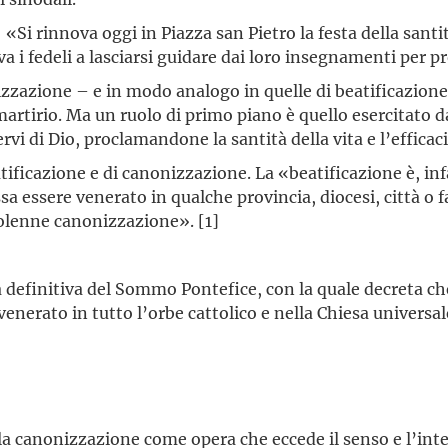
«Si rinnova oggi in Piazza san Pietro la festa della santi
a i fedeli a lasciarsi guidare dai loro insegnamenti per pr
zzazione – e in modo analogo in quelle di beatificazione 
il martirio. Ma un ruolo di primo piano è quello esercitat
ervi di Dio, proclamandone la santità della vita e l’efficac
eatificazione e di canonizzazione. La «beatificazione è, in
 essere venerato in qualche provincia, diocesi, città o f
solenne canonizzazione». [1]
 definitiva del Sommo Pontefice, con la quale decreta che
enerato in tutto l’orbe cattolico e nella Chiesa universale
lla canonizzazione come opera che eccede il senso e l’int