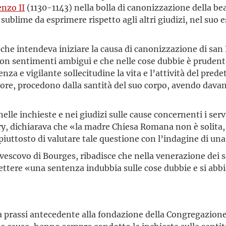
nzo II
(1130-1143) nella bolla di canonizzazione della b
 sublime da esprimere rispetto agli altri giudizi, nel su
 che intendeva iniziare la causa di canonizzazione di 
tta con sentimenti ambigui e che nelle cose dubbie è prud
za e vigilante sollecitudine la vita e l’attività del predet
re, procedono dalla santità del suo corpo, avendo davanti
nelle inchieste e nei giudizi sulle cause concernenti i ser
ry, dichiarava che «la madre Chiesa Romana non è solita,
iuttosto di valutare tale questione con l’indagine di un
civescovo di Bourges, ribadisce che nella venerazione dei 
tere «una sentenza indubbia sulle cose dubbie e si abbia l
a prassi antecedente alla fondazione della Congregazione 