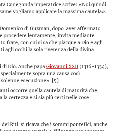
eata Cunegonda imperatrice scrive: «Noi quindi
o esame vogliamo applicare la massima cautela».
san Domenico di Guzman, dopo aver affermato
ente procedere lentamente, invita mediante
to frate, con cui si sa che piacque a Dio e agli
 agli occhi la sola riverenza della divina
vi di Dio. Anche papa
Giovanni XXII
(1316-1334),
 specialmente sopra una causa così
a solenne esecuzione». [5]
santi occorre quella cautela di maturità che
a certezza e si sia più certi nelle cose
dei Riti, si ricava che i sommi pontefici, anche