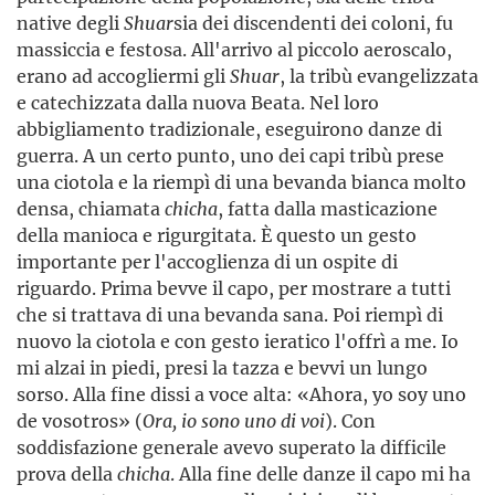
native degli
Shuar
sia dei discendenti dei coloni, fu
massiccia e festosa. All'arrivo al piccolo aeroscalo,
erano ad accogliermi gli
Shuar
, la tribù evangelizzata
e catechizzata dalla nuova Beata. Nel loro
abbigliamento tradizionale, eseguirono danze di
guerra. A un certo punto, uno dei capi tribù prese
una ciotola e la riempì di una bevanda bianca molto
densa, chiamata
chicha
, fatta dalla masticazione
della manioca e rigurgitata. È questo un gesto
importante per l'accoglienza di un ospite di
riguardo. Prima bevve il capo, per mostrare a tutti
che si trattava di una bevanda sana. Poi riempì di
nuovo la ciotola e con gesto ieratico l'offrì a me. Io
mi alzai in piedi, presi la tazza e bevvi un lungo
sorso. Alla fine dissi a voce alta: «Ahora, yo soy uno
de vosotros» (
Ora, io sono uno di voi
). Con
soddisfazione generale avevo superato la difficile
prova della
chicha
. Alla fine delle danze il capo mi ha