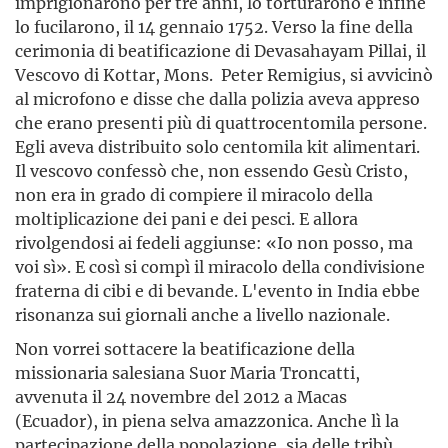
imprigionarono per tre anni, lo torturarono e infine
lo fucilarono, il 14 gennaio 1752. Verso la fine della
cerimonia di beatificazione di Devasahayam Pillai, il
Vescovo di Kottar, Mons. Peter Remigius, si avvicinò
al microfono e disse che dalla polizia aveva appreso
che erano presenti più di quattrocentomila persone.
Egli aveva distribuito solo centomila kit alimentari.
Il vescovo confessò che, non essendo Gesù Cristo,
non era in grado di compiere il miracolo della
moltiplicazione dei pani e dei pesci. E allora
rivolgendosi ai fedeli aggiunse: «Io non posso, ma
voi sì». E così si compì il miracolo della condivisione
fraterna di cibi e di bevande. L'evento in India ebbe
risonanza sui giornali anche a livello nazionale.
Non vorrei sottacere la beatificazione della
missionaria salesiana Suor Maria Troncatti,
avvenuta il 24 novembre del 2012 a Macas
(Ecuador), in piena selva amazzonica. Anche lì la
partecipazione della popolazione, sia delle tribù