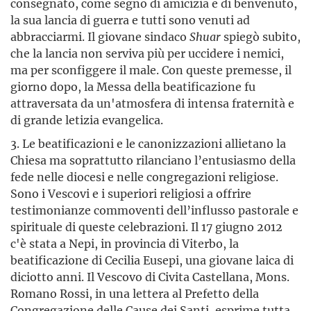
consegnato, come segno di amicizia e di benvenuto,
la sua lancia di guerra e tutti sono venuti ad
abbracciarmi. Il giovane sindaco
Shuar
spiegò subito,
che la lancia non serviva più per uccidere i nemici,
ma per sconfiggere il male. Con queste premesse, il
giorno dopo, la Messa della beatificazione fu
attraversata da un'atmosfera di intensa fraternità e
di grande letizia evangelica.
3. Le beatificazioni e le canonizzazioni allietano la
Chiesa ma soprattutto rilanciano l’entusiasmo della
fede nelle diocesi e nelle congregazioni religiose.
Sono i Vescovi e i superiori religiosi a offrire
testimonianze commoventi dell’influsso pastorale e
spirituale di queste celebrazioni. Il 17 giugno 2012
c'è stata a Nepi, in provincia di Viterbo, la
beatificazione di Cecilia Eusepi, una giovane laica di
diciotto anni. Il Vescovo di Civita Castellana, Mons.
Romano Rossi, in una lettera al Prefetto della
Congregazione delle Cause dei Santi, esprime tutta