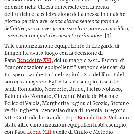
onorato nella Chiesa universale con la recita
dell'ufficio e la celebrazione della messa in qualche
giorno particolare,
senza alcuna sentenza formale
definitiva, senza aver premesso alcun processo giuridico,
senza aver compiuto le consuete cerimonie».
[3]
Tale canonizzazione equipollente di Ildegarda di
Bingen ha avuto luogo con la decisione di
Papa
Benedetto XVI
, del 10 maggio 2012. Esempi di
"canonizzazioni equipollenti" vengono elencati da
Prospero Lambertini nel capitolo XLI del libro I del
suo
opus magnum.
Egli cita, ad esempio, i casi dei
santi Romualdo, Norberto, Bruno, Pietro Nolasco,
Raimondo Nonnato, Giovanni Maria de Matha e
Felice di Valois, Margherita regina di Scozia, Stefano
re di Ungheria, Venceslao duca di Boemia, Gregorio
VII e Gertrude la Grande. Dopo
Benedetto XIV
ci sono
state altre canonizzazioni equipollenti. Ad esempio,
con Papa
Leone XIII
quelle di Cirillo e Metodio,