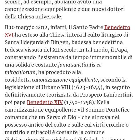
scorso, ad esempio, abbiamo avuto una
canonizzazione equipollente e due nuovi dottori
della Chiesa universale.
Il 10 maggio 2012, infatti, il Santo Padre
Benedetto
XVI
ha esteso alla Chiesa intera il culto liturgico di
Santa Ildegarda di Bingen, badessa benedettina
tedesca vissuta nel XII secolo. In tal modo, il Papa,
constatando l'esistenza da tempo immemorabile di
una solida e costante
fama sanctitatis et
miraculorum,
ha proceduto alla
cosiddetta
canonizzazione equipollente,
secondo la
legislazione di Urbano VIII (1623-1644), in seguito
definitivamente teorizzata da Prospero Lambertini,
poi papa
Benedetto XIV
(1740-1758). Nella
canonizzazione equipollente «il Sommo Pontefice
comanda che un Servo di Dio - che si trova nel
possesso antico del culto e sulle cui virtù eroiche o
martirio e miracoli è costante la comune
dichiarazione di storici degni di fede [...] - venga