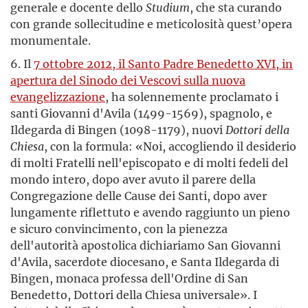
generale e docente dello
Studium
, che sta curando
con grande sollecitudine e meticolosità quest’opera
monumentale.
6. Il
7 ottobre 2012, il Santo Padre Benedetto XVI, in
apertura del Sinodo dei Vescovi sulla nuova
evangelizzazione
, ha solennemente proclamato i
santi Giovanni d'Avila (1499-1569), spagnolo, e
Ildegarda di Bingen (1098-1179), nuovi
Dottori della
Chiesa
, con la formula: «Noi, accogliendo il desiderio
di molti Fratelli nell'episcopato e di molti fedeli del
mondo intero, dopo aver avuto il parere della
Congregazione delle Cause dei Santi, dopo aver
lungamente riflettuto e avendo raggiunto un pieno
e sicuro convincimento, con la pienezza
dell'autorità apostolica dichiariamo San Giovanni
d'Avila, sacerdote diocesano, e Santa Ildegarda di
Bingen, monaca professa dell'Ordine di San
Benedetto, Dottori della Chiesa universale». I