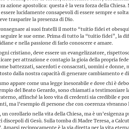
tra azione apostolica: questa è la vera forza della Chiesa.
essere lucidamente consapevoli di essere sempre e soltant
e trasparire la presenza di Dio.
el consegnare ai suoi fratelli il motto “tuitio fidei et ob
guire le sue orme. Prima di tutto la “tuitio fidei”, la dife
idiane e nella passione di farlo conoscere e amare.
gni cristiano, deve essere un evangelizzatore, rispettoso 
e per attrazione e contagio la gioia della propria fede e 
ome battezzati, sacerdoti e consacrati, uomini e donne, 
tosto dalla nostra capacità di generare cambiamento e d
smo appare come una legge inesorabile e dove chi è debole
esempio del Beato Gerardo, sono chiamati a testimoniare la
raterno, affinché la loro vita di credenti sia credibile e por
enti, ma l’esempio di persone che con coerenza vivranno l
, un corollario nella vita della Chiesa, ma è un’esigenza p
i discepoli di Gesù. Sulla tomba di Madre Teresa, a Calcut
 Amarsi reciprocamente è la via diretta per la vita eterna.