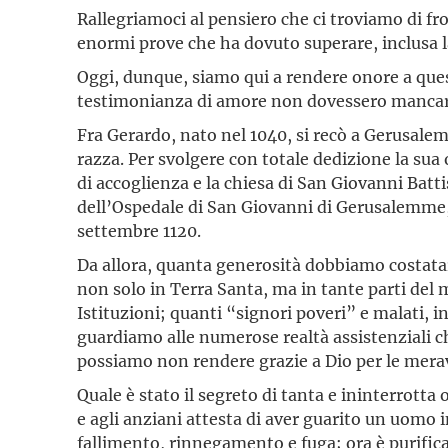
Rallegriamoci al pensiero che ci troviamo di fr
enormi prove che ha dovuto superare, inclusa la 
Oggi, dunque, siamo qui a rendere onore a questo
testimonianza di amore non dovessero mancare p
Fra Gerardo, nato nel 1040, si recò a Gerusalemm
razza. Per svolgere con totale dedizione la sua 
di accoglienza e la chiesa di San Giovanni Batt
dell’Ospedale di San Giovanni di Gerusalemme, r
settembre 1120.
Da allora, quanta generosità dobbiamo costatar
non solo in Terra Santa, ma in tante parti del m
Istituzioni; quanti “signori poveri” e malati, 
guardiamo alle numerose realtà assistenziali c
possiamo non rendere grazie a Dio per le merav
Quale è stato il segreto di tanta e ininterrotta
e agli anziani attesta di aver guarito un uomo 
fallimento, rinnegamento e fuga; ora è purific