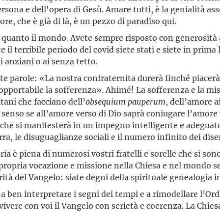
rsona e dell'opera di Gesù. Amare tutti, è la genialità ass
amore, che è già di là, è un pezzo di paradiso qui.
quanto il mondo. Avete sempre risposto con generosità ag
e il terribile periodo del covid siete stati e siete in prim
 anziani o ai senza tetto.
te parole: «La nostra confraternita durerà finché piacerà 
 sopportabile la sofferenza». Ahimé! La sofferenza e la m
tani che facciano dell’
obsequium pauperum
, dell’amore a
 senso se all’amore verso di Dio saprà coniugare l’amore 
che si manifesterà in un impegno intelligente e adeguato 
ra, le disuguaglianze sociali e il numero infinito dei dis
a è piena di numerosi vostri fratelli e sorelle che si sono
la propria vocazione e missione nella Chiesa e nel mondo
tà del Vangelo: siate degni della spirituale genealogia in 
 ben interpretare i segni dei tempi e a rimodellare l’Ordi
vivere con voi il Vangelo con serietà e coerenza. La Chies