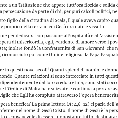
onte a un’Istituzione che appare tutt’ora florida e solida
persecuzione da parte di chi, per puri calcoli politici, ne
 figlio della cittadina di Scala, il quale aveva capito qu
roprio nella terra in cui Gesù era nato e vissuto.
e per dedicarsi con passione all’ospitalità e all’assistenz
opera di misericordia, egli, «ardente di amore verso i pov
ista; inoltre fondò la Confraternita di San Giovanni, che 
iconosciuto poi come Ordine religioso da Papa Pasquale II
e in questi nove secoli! Quanti splendidi uomini e donne
ondo. Quante relazioni si sono intrecciate in tutti questi 
indipendentemente dal loro credo o etnia, sono stati socc
he l’Ordine di Malta ha realizzato e continua a portare
iglie che Egli ha compiuto attraverso l’opera benemerit
 opera benefica? La prima lettura (
At
4,8-12) ci parla dell’
infermo nel nome di Gesù Cristo. Il nome di Gesù è la pers
ato e consapevole di essere, nonostante tutto, destinatar