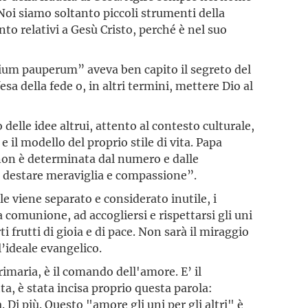
 Noi siamo soltanto piccoli strumenti della
o relativi a Gesù Cristo, perché è nel suo
esquium pauperum” aveva ben capito il segreto del
sa della fede o, in altri termini, mettere Dio al
delle idee altrui, attento al contesto culturale,
il modello del proprio stile di vita. Papa
non è determinata dal numero e dalle
i destare meraviglia e compassione”.
 viene separato e considerato inutile, i
 comunione, ad accogliersi e rispettarsi gli uni
ti frutti di gioia e di pace. Non sarà il miraggio
’ideale evangelico.
rimaria, è il comando dell'amore. E’ il
ta, è stata incisa proprio questa parola:
 Di più. Questo "amore gli uni per gli altri" è