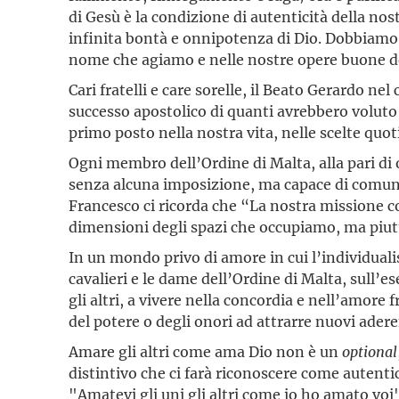
di Gesù è la condizione di autenticità della nos
infinita bontà e onnipotenza di Dio. Dobbiamo 
nome che agiamo e nelle nostre opere buone dev
Cari fratelli e care sorelle, il Beato Gerardo n
successo apostolico di quanti avrebbero voluto se
primo posto nella nostra vita, nelle scelte quot
Ogni membro dell’Ordine di Malta, alla pari di o
senza alcuna imposizione, ma capace di comunicar
Francesco ci ricorda che “La nostra missione c
dimensioni degli spazi che occupiamo, ma piut
In un mondo privo di amore in cui l’individuali
cavalieri e le dame dell’Ordine di Malta, sull’
gli altri, a vivere nella concordia e nell’amore f
del potere o degli onori ad attrarre nuovi ader
Amare gli altri come ama Dio non è un
optional
distintivo che ci farà riconoscere come autentic
"Amatevi gli uni gli altri come io ho amato voi".