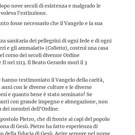
 dopo nove secoli di esistenza e malgrado le
 voleva l’estinzione.
anto fosse necessario che il Vangelo e la sua
a sanitaria dei pellegrini di ogni fede e di ogni
eri e gli ammalati» (
Colletta
), costruì una casa
nel corso dei secoli divenne Ordine
 nel 1113. Il Beato Gerardo morì il 3
 hanno testimoniato il Vangelo della carità,
anni con le diverse culture e le diverse
orsi e quanto bene è stato seminato! Se
 avanti con grande impegno e abnegazione, non
a dei membri dell’Ordine.
apostolo Pietro, che di fronte ai capi del popolo
ona di Gesù. Pietro ha fatto esperienza di
io della fiducia di Gesù. Agire sempre nel nome