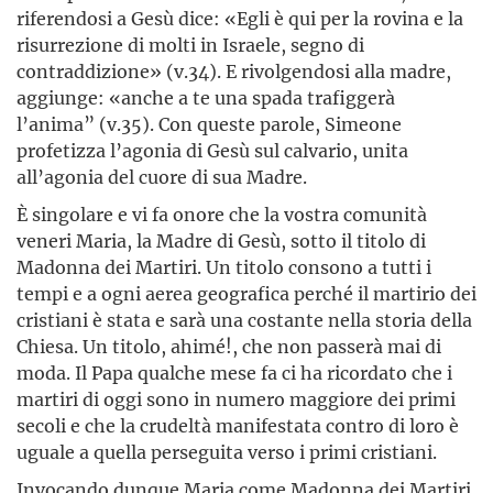
riferendosi a Gesù dice: «Egli è qui per la rovina e la
risurrezione di molti in Israele, segno di
contraddizione» (v.34). E rivolgendosi alla madre,
aggiunge: «anche a te una spada trafiggerà
l’anima” (v.35). Con queste parole, Simeone
profetizza l’agonia di Gesù sul calvario, unita
all’agonia del cuore di sua Madre.
È singolare e vi fa onore che la vostra comunità
veneri Maria, la Madre di Gesù, sotto il titolo di
Madonna dei Martiri. Un titolo consono a tutti i
tempi e a ogni aerea geografica perché il martirio dei
cristiani è stata e sarà una costante nella storia della
Chiesa. Un titolo, ahimé!, che non passerà mai di
moda. Il Papa qualche mese fa ci ha ricordato che i
martiri di oggi sono in numero maggiore dei primi
secoli e che la crudeltà manifestata contro di loro è
uguale a quella perseguita verso i primi cristiani.
Invocando dunque Maria come Madonna dei Martiri