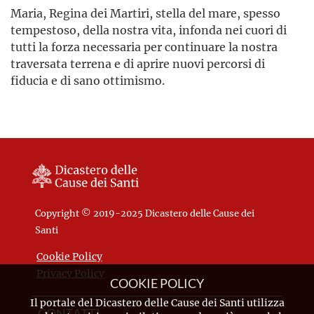
Maria, Regina dei Martiri, stella del mare, spesso
tempestoso, della nostra vita, infonda nei cuori di
tutti la forza necessaria per continuare la nostra
traversata terrena e di aprire nuovi percorsi di
fiducia e di sano ottimismo.
Copyright © 2019-2025 Dicastero delle Cause dei
Santi
Cookie Policy
Privacy Policy
COOKIE POLICY
Il portale del Dicastero delle Cause dei Santi utilizza
CONTATTI