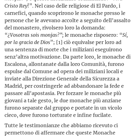
Cristo Rey
!”. Nel caso delle religiose di El Pardo, i
carnefici, quando scoprirono le monache presso le
persone che le avevano accolte a seguito dell’assalto
del monastero, rivolsero loro la domanda:
“¿
Vosotras sois monjas?”;
le monache risposero: “
Sí,
por la gracia de Dios
”;
[1] ciò equivalse per loro ad
una sentenza di morte che i miliziani eseguirono
senz’altra motivazione. Da parte loro, le monache di
Escalona, allontanate dalla loro Comunità, furono
espulse dal Comune ad opera dei miliziani locali e
inviate alla Direzione Generale della Sicurezza a
Madrid, per costringerle ad abbandonare la fede e
passare all’apostasia. Per forzare le monache più
giovani a tale gesto, le due monache più anziane
furono separate dal gruppo e portate in un vicolo
cieco, dove furono torturate e infine fucilate.
Tutte le testimonianze che abbiamo ricevuto ci
permettono di affermare che queste Monache