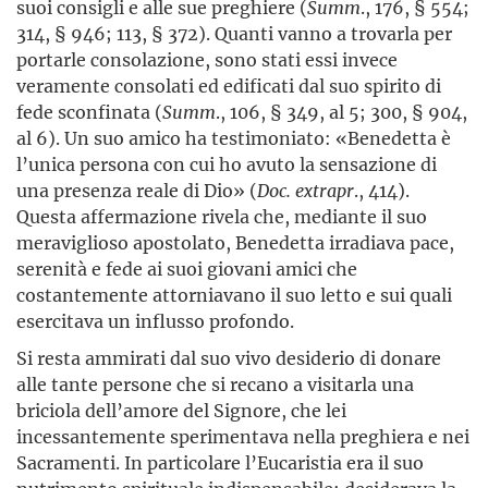
suoi consigli e alle sue preghiere (
Summ
., 176, § 554;
314, § 946; 113, § 372). Quanti vanno a trovarla per
portarle consolazione, sono stati essi invece
veramente consolati ed edificati dal suo spirito di
fede sconfinata (
Summ
., 106, § 349, al 5; 300, § 904,
al 6). Un suo amico ha testimoniato: «Benedetta è
l’unica persona con cui ho avuto la sensazione di
una presenza reale di Dio» (
Doc. extrapr
., 414).
Questa affermazione rivela che, mediante il suo
meraviglioso apostolato, Benedetta irradiava pace,
serenità e fede ai suoi giovani amici che
costantemente attorniavano il suo letto e sui quali
esercitava un influsso profondo.
Si resta ammirati dal suo vivo desiderio di donare
alle tante persone che si recano a visitarla una
briciola dell’amore del Signore, che lei
incessantemente sperimentava nella preghiera e nei
Sacramenti. In particolare l’Eucaristia era il suo