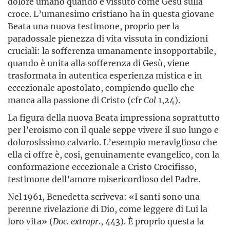
dolore umano quando è vissuto come Gesù sulla
croce. L’umanesimo cristiano ha in questa giovane
Beata una nuova testimone, proprio per la
paradossale pienezza di vita vissuta in condizioni
cruciali: la sofferenza umanamente insopportabile,
quando è unita alla sofferenza di Gesù, viene
trasformata in autentica esperienza mistica e in
eccezionale apostolato, compiendo quello che
manca alla passione di Cristo (cfr
Col
1,24).
La figura della nuova Beata impressiona soprattutto
per l’eroismo con il quale seppe vivere il suo lungo e
dolorosissimo calvario. L’esempio meraviglioso che
ella ci offre è, cosi, genuinamente evangelico, con la
conformazione eccezionale a Cristo Crocifisso,
testimone dell’amore misericordioso del Padre.
Nel 1961, Benedetta scriveva: «I santi sono una
perenne rivelazione di Dio, come leggere di Lui la
loro vita» (
Doc. extrapr
., 443). È proprio questa la