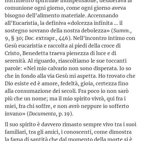
nutrimento spirituale indispensabile; desiderava la
comunione ogni giorno, come ogni giorno aveva
bisogno dell’alimento materiale. Accennando
all’Eucaristia, la definiva «dolcezza infinita … il
sostegno sovrano della nostra debolezza» (
Summ
.,
9, § 30;
Doc.
extrapr., 446). Nell’incontro intimo con
Gesù eucaristia e raccolta ai piedi della croce di
Cristo, Benedetta traeva pienezza di luce e di
serenità. Al riguardo, riascoltiamo le sue toccanti
parole: «Nel mio calvario non sono disperata. Io so
che in fondo alla via Gesù mi aspetta. Ho trovato che
Dio esiste ed è amore, fedeltà, gioia, certezza fino
alla consumazione dei secoli. Fra poco io non sarò
più che un nome; ma il mio spirito vivrà, qui fra i
miei, fra chi soffre, e non avrò neppure io sofferto
invano» (
Documenta
, p. 19).
Il suo spirito è davvero rimasto sempre vivo tra i suoi
familiari, tra gli amici, i conoscenti, come dimostra
la fama di santità che dal momento della morte si è