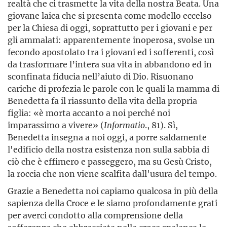
realtà che ci trasmette la vita della nostra Beata. Una
giovane laica che si presenta come modello eccelso
per la Chiesa di oggi, soprattutto per i giovani e per
gli ammalati: apparentemente inoperosa, svolse un
fecondo apostolato tra i giovani ed i sofferenti, così
da trasformare l’intera sua vita in abbandono ed in
sconfinata fiducia nell’aiuto di Dio. Risuonano
cariche di profezia le parole con le quali la mamma di
Benedetta fa il riassunto della vita della propria
figlia: «è morta accanto a noi perché noi
imparassimo a vivere» (
Informatio
., 81). Sì,
Benedetta insegna a noi oggi, a porre saldamente
l'edificio della nostra esistenza non sulla sabbia di
ciò che è effimero e passeggero, ma su Gesù Cristo,
la roccia che non viene scalfita dall'usura del tempo.
Grazie a Benedetta noi capiamo qualcosa in più della
sapienza della Croce e le siamo profondamente grati
per averci condotto alla comprensione della