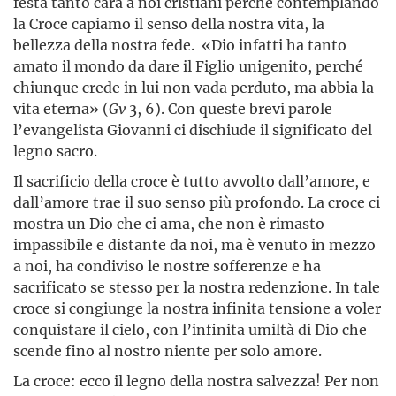
festa tanto cara a noi cristiani perché contemplando
la Croce capiamo il senso della nostra vita, la
bellezza della nostra fede. «Dio infatti ha tanto
amato il mondo da dare il Figlio unigenito, perché
chiunque crede in lui non vada perduto, ma abbia la
vita eterna» (
Gv
3, 6). Con queste brevi parole
l’evangelista Giovanni ci dischiude il significato del
legno sacro.
Il sacrificio della croce è tutto avvolto dall’amore, e
dall’amore trae il suo senso più profondo. La croce ci
mostra un Dio che ci ama, che non è rimasto
impassibile e distante da noi, ma è venuto in mezzo
a noi, ha condiviso le nostre sofferenze e ha
sacrificato se stesso per la nostra redenzione. In tale
croce si congiunge la nostra infinita tensione a voler
conquistare il cielo, con l’infinita umiltà di Dio che
scende fino al nostro niente per solo amore.
La croce: ecco il legno della nostra salvezza! Per non