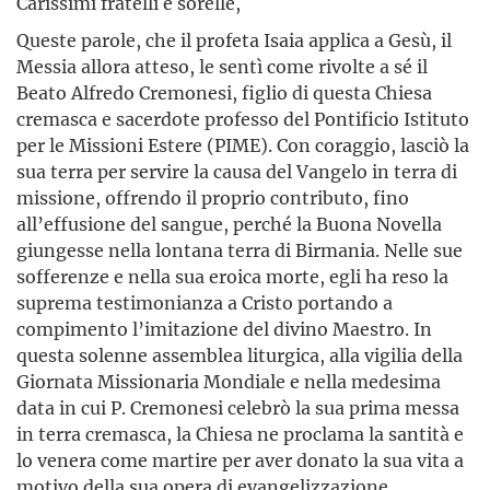
Carissimi fratelli e sorelle,
Queste parole, che il profeta Isaia applica a Gesù, il
Messia allora atteso, le sentì come rivolte a sé il
Beato Alfredo Cremonesi, figlio di questa Chiesa
cremasca e sacerdote professo del Pontificio Istituto
per le Missioni Estere (PIME). Con coraggio, lasciò la
sua terra per servire la causa del Vangelo in terra di
missione, offrendo il proprio contributo, fino
all’effusione del sangue, perché la Buona Novella
giungesse nella lontana terra di Birmania. Nelle sue
sofferenze e nella sua eroica morte, egli ha reso la
suprema testimonianza a Cristo portando a
compimento l’imitazione del divino Maestro. In
questa solenne assemblea liturgica, alla vigilia della
Giornata Missionaria Mondiale e nella medesima
data in cui P. Cremonesi celebrò la sua prima messa
in terra cremasca, la Chiesa ne proclama la santità e
lo venera come martire per aver donato la sua vita a
motivo della sua opera di evangelizzazione.