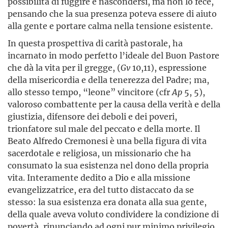
possibilità di fuggire e nascondersi, ma non lo fece,
pensando che la sua presenza poteva essere di aiuto
alla gente e portare calma nella tensione esistente.
In questa prospettiva di carità pastorale, ha
incarnato in modo perfetto l’ideale del Buon Pastore
che dà la vita per il gregge, (
Gv
10,11), espressione
della misericordia e della tenerezza del Padre; ma,
allo stesso tempo, “leone” vincitore (cfr
Ap
5, 5),
valoroso combattente per la causa della verità e della
giustizia, difensore dei deboli e dei poveri,
trionfatore sul male del peccato e della morte. Il
Beato Alfredo Cremonesi è una bella figura di vita
sacerdotale e religiosa, un missionario che ha
consumato la sua esistenza nel dono della propria
vita. Interamente dedito a Dio e alla missione
evangelizzatrice, era del tutto distaccato da se
stesso: la sua esistenza era donata alla sua gente,
della quale aveva voluto condividere la condizione di
povertà, rinunciando ad ogni pur minimo privilegio.