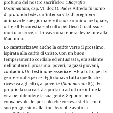
profumo del nostro sacrificio» (
Biografia
Documentata
, cap. VI, doc 1). Padre Alfredo fu uomo
di profonda fede; un’intensa vita di preghiera
animava le sue giornate e il suo cammino, nel quale,
oltre all’Eucarestia e al culto per Gesù Crocifisso e
morto in croce, si trovava una tenera devozione alla
Madonna.
Lo caratterizzava anche la carità verso il prossimo,
ispirata alla carità di Cristo. Con un buon
temperamento cordiale ed entusiasta, era zelante
nell’aiutare il prossimo, poveri, ragazzi giovani,
contadini. Un testimone asserisce: «Era tutto per la
gente e nulla per sé. Egli donava tutto quello che
riceveva agli altri, ai poveri» (
Summarium
85). Fu
proprio la sua carità a portarlo ad offrire infine la
vita per difendere la sua gente. Seppure ben
consapevole del pericolo che correva stette con il
suo gregge sino alla fine. Avrebbe avuto la