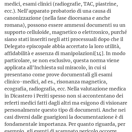
medici, esami clinici (radiografie, TAC, piastrine,
ecc.). Nell'apparato probatorio di una causa di
canonizzazione (nella fase diocesana e anche
romana), possono essere ammessi documenti su un
supporto celluloide, magnetico o elettronico, purché
siano stati inseriti negli atti processuali dopo che il
Delegato episcopale abbia accertato la loro utilità,
affidabilità e assenza di manipolazioni[14]. In modo
particolare, se non esclusivo, questa norma viene
applicata all'Inchiesta sul miracolo, in cui si
presentano come prove documentali gli esami
clinico-medici, ad es., risonanza magnetica,
ecografia, radiografia, ecc. Nella valutazione medica
in Dicastero i Periti spesso non si accontentano dei
referti medici fatti dagli altri ma esigono di visionare
personalmente questo tipo di documenti. Anche nei
casi diversi dalle guarigioni la documentazione è di
fondamentale importanza. Per quanto riguarda, per
esempio, gli eventi di scampato pericolo occorre