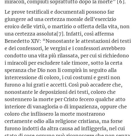
miracoli, compiuti soprattutto dopo la morte” [6].
Le prove testificali e documentali possono far
giungere ad una certezza morale dell’esercizio
eroico delle virtù, o martirio o offerta della vita, non
una certezza assoluta[7]. Infatti, così afferma
Benedetto XIV: “Nonostante le attestazioni dei testi
e dei confessori, le vergini e i confessori avrebbero
condotto una vita più rilassata, per cui si richiedono
i miracoli per escludere tale timore, sotto la certa
speranza che Dio non li compirà in seguito alla
intercessione di coloro, i cui costumi e gesti non
furono a lui grati e accetti. Così può accadere che,
nonostante le deposizioni dei testi, coloro che
sostennero la morte per Cristo fecero qualche atto
interiore di vanagloria o di impazienza, oppure che
coloro che inflissero la morte mostrarono
certamente odio alla religione cristiana, ma forse
furono indotti da altra causa ad infliggerla, nel cui
stato di cose ognuno può riconoscere che non senza