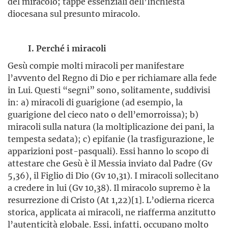
del miracolo; tappe essenziali dell’Inchiesta
diocesana sul presunto miracolo.
I. Perché i miracoli
Gesù compie molti miracoli per manifestare
l’avvento del Regno di Dio e per richiamare alla fede
in Lui. Questi “segni” sono, solitamente, suddivisi
in: a) miracoli di guarigione (ad esempio, la
guarigione del cieco nato o dell’emorroissa); b)
miracoli sulla natura (la moltiplicazione dei pani, la
tempesta sedata); c) epifanie (la trasfigurazione, le
apparizioni post-pasquali). Essi hanno lo scopo di
attestare che Gesù è il Messia inviato dal Padre (Gv
5,36), il Figlio di Dio (Gv 10,31). I miracoli sollecitano
a credere in lui (Gv 10,38). Il miracolo supremo è la
resurrezione di Cristo (At 1,22)[1]. L’odierna ricerca
storica, applicata ai miracoli, ne riafferma anzitutto
l’autenticità globale. Essi, infatti, occupano molto