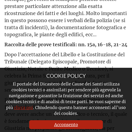
prestare particolare attenzione alla esatta
ricostruzione dei fatti e dei luoghi. Molto importanti
in questo possono essere i verbali della polizia (se si
tratta di incidenti), la documentazione fotografica e
topografica, le piante degli edifici, ecc…
Raccolta delle prove testificali: nn. 15a, 16-18, 21-24
Dopo l’accettazione del Libello e la Costituzione del
Tribunale (Delegato Episcopale, Promotore di
Giustizia, Notaio e Perito Medico o Tecnico), si
celebra la Prima Sessione o di Apertura, per il
COOKIE POLICY
giuramento,
de munere bene adimplendo et secreto
Il portale del Dicastero delle Cause dei Santi utilizza
servando
, degli Officiali dell'Inchiesta.
cookies tecnici o assimilati per rendere più agevole la
navigazione e garantire la fruizione dei servizi ed anche
Il Tribunale, formato dal Vescovo o Delegato
cookies tecnici e di analisi di terze parti. Se vuoi saperne di
Episcopale, dal Promotore di Giustizia e dal Notaio,
più
clicca qui
. Chiudendo questo banner acconsenti all’uso
dei cookies.
deve avere anche un Perito medico o tecnico, il quale
è fondamentale sia per aiutare il promotore di
Acconsento
Giustizia nel preparare gli interrogatori, sia per