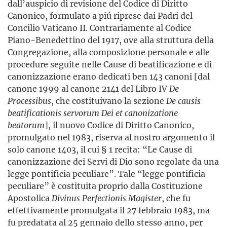
dall’auspicio di revisione del Codice di Diritto
Canonico, formulato a piú riprese dai Padri del
Concilio Vaticano II. Contrariamente al Codice
Piano-Benedettino del 1917, ove alla struttura della
Congregazione, alla composizione personale e alle
procedure seguite nelle Cause di beatificazione e di
canonizzazione erano dedicati ben 143 canoni [dal
canone 1999 al canone 2141 del Libro IV
De
Processibus
, che costituivano la sezione
De causis
beatificationis servorum Dei et canonizatione
beatorum
], il nuovo Codice di Diritto Canonico,
promulgato nel 1983, riserva al nostro argomento il
solo canone 1403, il cui § 1 recita: “Le Cause di
canonizzazione dei Servi di Dio sono regolate da una
legge pontificia peculiare”. Tale “legge pontificia
peculiare” è costituita proprio dalla Costituzione
Apostolica
Divinus Perfectionis Magister
, che fu
effettivamente promulgata il 27 febbraio 1983, ma
fu predatata al 25 gennaio dello stesso anno, per