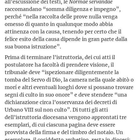
all’escussione dei testi, le
Normae servandae
raccomandano “somma diligenza e impegno”,
perché “nella raccolta delle prove nulla venga
omesso di quanto in qualunque modo abbia
attinenza con la causa, tenendo per certo che il
felice esito della causa dipende in gran parte dalla
sua buona istruzione”.
Prima di terminare l’istruttoria, dei cui atti il
postulatore ha facoltà di prendere visione, il
tribunale deve “ispezionare diligentemente la
tomba del Servo di Dio, la camera nella quale abitò o
morí e altri eventuali luoghi dove si possano trovare
segni di culto in suo onore” e deve stendere “una
dichiarazione circa l’osservanza dei decreti di
Urbano VIII sul non culto”. Di tutti gli atti
dell’istruttoria diocesana vengono approntati tre
esemplari, di cui ciascuna pagina deve essere
provvista della firma e del timbro del notaio. Un
esemplare, il cosiddetto archetipo, resta in diocesi;