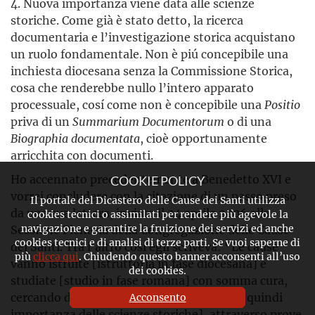
4. Nuova importanza viene data alle scienze
storiche. Come già è stato detto, la ricerca
documentaria e l’investigazione storica acquistano
un ruolo fondamentale. Non è piú concepibile una
inchiesta diocesana senza la Commissione Storica,
cosa che renderebbe nullo l’intero apparato
processuale, cosí come non è concepibile una
Positio
priva di un
Summarium Documentorum
o di una
Biographia documentata
, cioè opportunamente
arricchita con documenti.
Ho accennato precedentemente a Benedetto XVI e
COOKIE POLICY
vorrei concludere con la citazione di un passo preso
Il portale del Dicastero delle Cause dei Santi utilizza
da una sua lettera, inviata il 24 aprile 2006 alla
cookies tecnici o assimilati per rendere più agevole la
navigazione e garantire la fruizione dei servizi ed anche
Sessione Plenaria della Congregazione delle Cause
cookies tecnici e di analisi di terze parti. Se vuoi saperne di
dei Santi. Tra l’altro cosí egli scriveva: “Le cause
più
clicca qui
. Chiudendo questo banner acconsenti all’uso
vanno istruite [istruttoria in fase diocesana] e
dei cookies.
studiate [studio in fase romana] con somma cura,
cercando diligentemente la verità storica [quindi
Acconsento
importanza delle scienze storiche], attraverso prove