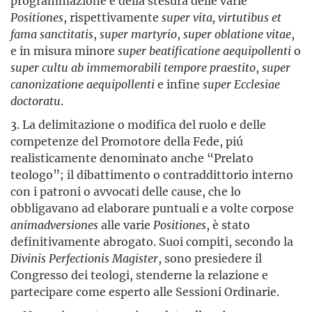
programmazione e della stesura delle varie
Positiones
, rispettivamente
super vita, virtutibus et
fama sanctitatis
,
super martyrio
,
super oblatione vitae
,
e in misura minore
super beatificatione aequipollenti
o
super cultu ab immemorabili tempore praestito
,
super
canonizatione aequipollenti
e infine
super Ecclesiae
doctoratu
.
3. La delimitazione o modifica del ruolo e delle
competenze del Promotore della Fede, piú
realisticamente denominato anche “Prelato
teologo”; il dibattimento o contraddittorio interno
con i patroni o avvocati delle cause, che lo
obbligavano ad elaborare puntuali e a volte corpose
animadversiones
alle varie
Positiones
, è stato
definitivamente abrogato. Suoi compiti, secondo la
Divinis Perfectionis Magister
, sono presiedere il
Congresso dei teologi, stenderne la relazione e
partecipare come esperto alle Sessioni Ordinarie.