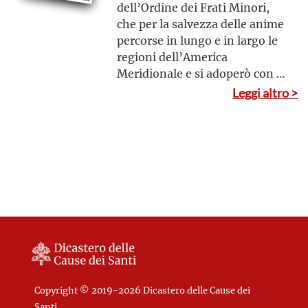
dell’Ordine dei Frati Minori,
che per la salvezza delle anime
percorse in lungo e in largo le
regioni dell’America
Meridionale e si adoperò con la
predicazione e la
Leggi altro >
testimonianza per insegnare
ai popoli indigeni e agli stessi
coloni spagnoli la novità della
vita cristiana
Copyright © 2019-2026 Dicastero delle Cause dei
Santi