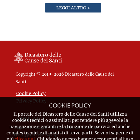
LEGGI ALTRO >
Copyright © 2019-2026 Dicastero delle Cause dei
Santi
Cookie Policy
Privacy Policy
COOKIE POLICY
Il portale del Dicastero delle Cause dei Santi utilizza
CONTATTI
cookies tecnici o assimilati per rendere più agevole la
navigazione e garantire la fruizione dei servizi ed anche
Piazza Pio XII, 10 - 00120 Città del Vaticano
cookies tecnici e di analisi di terze parti. Se vuoi saperne di
Tel. +39.06.698.842.44
più
clicca qui
. Chiudendo questo banner acconsenti all’uso