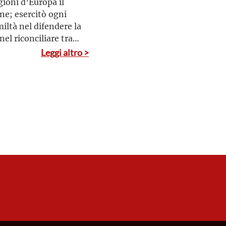
ioni d’Europa il
ne; esercitò ogni
iltà nel difendere la
nel riconciliare tra
el curare il governo del
Leggi altro >
rì a Lisbona in