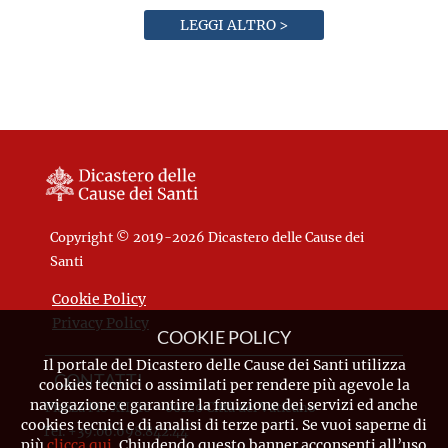
LEGGI ALTRO >
Copyright © 2019-2026 Dicastero delle Cause dei
Santi
Cookie Policy
Privacy Policy
COOKIE POLICY
Il portale del Dicastero delle Cause dei Santi utilizza
CONTATTI
cookies tecnici o assimilati per rendere più agevole la
navigazione e garantire la fruizione dei servizi ed anche
Piazza Pio XII, 10 - 00120 Città del Vaticano
cookies tecnici e di analisi di terze parti. Se vuoi saperne di
Tel. +39.06.698.842.44
più
clicca qui
. Chiudendo questo banner acconsenti all’uso