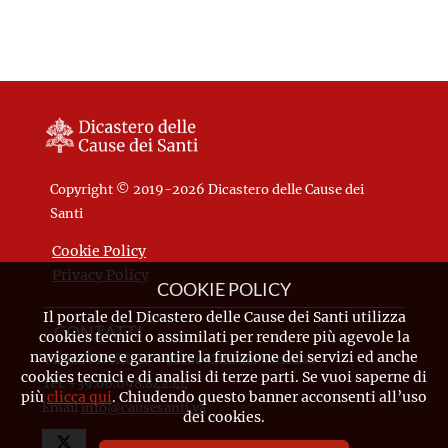
Copyright © 2019-2026 Dicastero delle Cause dei
Santi
Cookie Policy
Privacy Policy
COOKIE POLICY
Il portale del Dicastero delle Cause dei Santi utilizza
CONTATTI
cookies tecnici o assimilati per rendere più agevole la
navigazione e garantire la fruizione dei servizi ed anche
Piazza Pio XII, 10 - 00120 Città del Vaticano
cookies tecnici e di analisi di terze parti. Se vuoi saperne di
Tel. +39.06.698.842.44
più
clicca qui
. Chiudendo questo banner acconsenti all’uso
Email
info@causesanti.va
dei cookies.