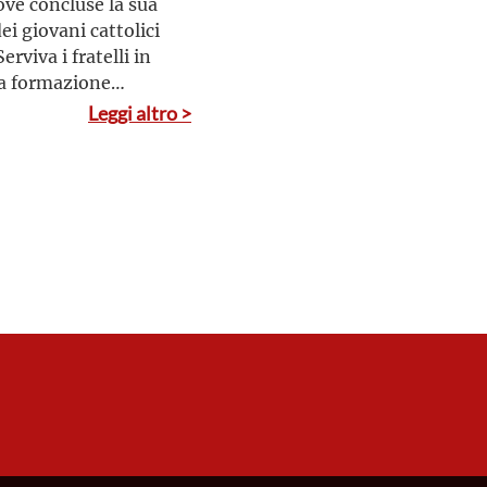
ove concluse la sua
ei giovani cattolici
erviva i fratelli in
lla formazione
on la vita simile a
Leggi altro >
sebbene colma del
he lo univa a Dio