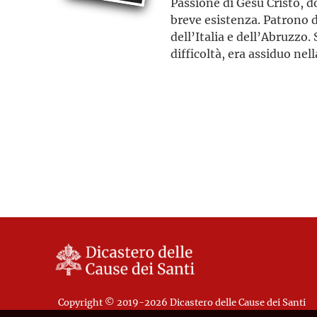
Passione di Gesù Cristo, d
breve esistenza. Patrono d
dell’Italia e dell’Abruzzo. S
difficoltà, era assiduo ne
cristiana. Era un giovane c
quella dei suoi coetanei, 
rapporto del tutto unico c
Copyright © 2019-2026 Dicastero delle Cause dei Santi