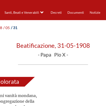
Santi, Beati e Venerabili
Decreti
Documenti
Notizie
08
/ 05
/ 31
Beatificazione, 31-05-1908
- Papa Pio X -
dolorata
ogni vanità mondana,
ongregazione della