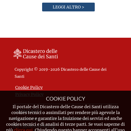
LEGGI ALTRO >
Copyright © 2019-2026 Dicastero delle Cause dei
Santi
Cookie Policy
Privacy Policy
COOKIE POLICY
Il portale del Dicastero delle Cause dei Santi utilizza
CONTATTI
cookies tecnici o assimilati per rendere più agevole la
navigazione e garantire la fruizione dei servizi ed anche
Piazza Pio XII, 10 - 00120 Città del Vaticano
cookies tecnici e di analisi di terze parti. Se vuoi saperne di
Tel. +39.06.698.842.44
più
clicca qui
. Chiudendo questo banner acconsenti all’uso